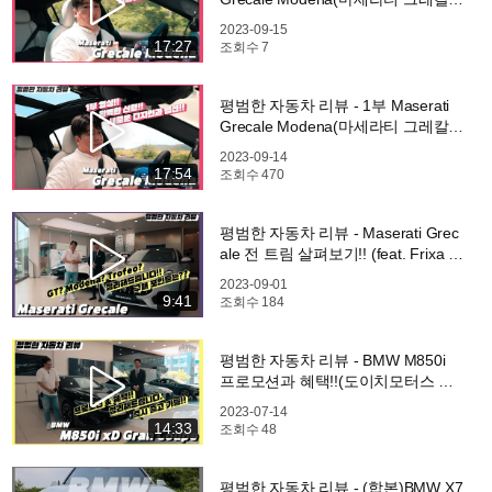
레)
2023-09-15
17:27
조회수
7
평범한 자동차 리뷰 - 1부 Maserati
Grecale Modena(마세라티 그레칼
레)
2023-09-14
17:54
조회수
470
평범한 자동차 리뷰 - Maserati Grec
ale 전 트림 살펴보기!! (feat. Frixa M
otor 일산전시장)
2023-09-01
9:41
조회수
184
평범한 자동차 리뷰 - BMW M850i
프로모션과 혜택!!(도이치모터스 대
치전시장)
2023-07-14
14:33
조회수
48
평범한 자동차 리뷰 - (합본)BMW X7