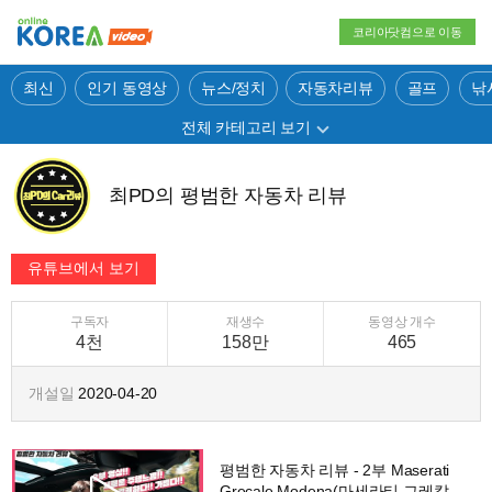
코리아닷컴으로 이동
최신
인기 동영상
뉴스/정치
자동차리뷰
골프
낚
전체 카테고리 보기
최PD의 평범한 자동차 리뷰
구독자
재생수
동영상 개수
4천
158만
465
개설일
2020-04-20
평범한 자동차 리뷰 - 2부 Maserati
Grecale Modena(마세라티 그레칼