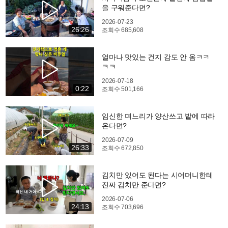
을 구워준다면?
2026-07-23
26:26
조회수
685,608
얼마나 맛있는 건지 감도 안 옴ㅋㅋ
ㅋㅋ
2026-07-18
0:22
조회수
501,166
임신한 며느리가 양산쓰고 밭에 따라
온다면?
2026-07-09
26:33
조회수
672,850
김치만 있어도 된다는 시어머니한테
진짜 김치만 준다면?
2026-07-06
24:13
조회수
703,696