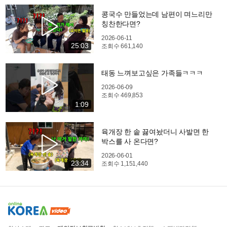
콩국수 만들었는데 남편이 며느리만
칭찬한다면?
2026-06-11
25:03
조회수
661,140
태동 느껴보고싶은 가족들ㅋㅋㅋ
2026-06-09
조회수
469,853
1:09
육개장 한 솥 끓여놨더니 사발면 한
박스를 사 온다면?
2026-06-01
23:34
조회수
1,151,440