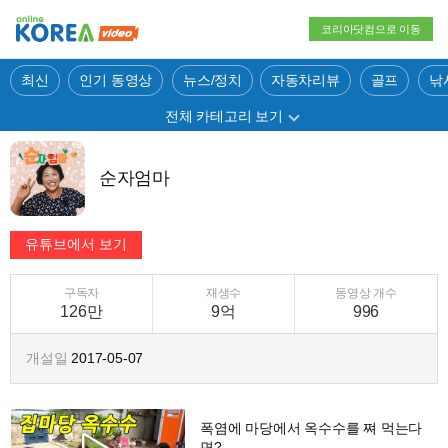
코리아닷컴으로 이동
최신
인기 동영상
뉴스/정치
자동차리뷰
골프
낚
전체 카테고리 보기
순자엄마
구독자
재생수
동영상 개수
126만
9억
996
개설일
2017-05-07
폭염에 마당에서 옥수수를 쪄 먹는다
면?