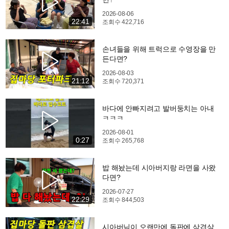
2026-08-06
22:41
조회수
422,716
손녀들을 위해 트럭으로 수영장을 만
든다면?
2026-08-03
21:12
조회수
720,371
바다에 안빠지려고 발버둥치는 아내
ㅋㅋㅋ
2026-08-01
0:27
조회수
265,768
밥 해놨는데 시아버지랑 라면을 사왔
다면?
2026-07-27
22:29
조회수
844,503
시아버님이 오랜만에 돌판에 삼겹살