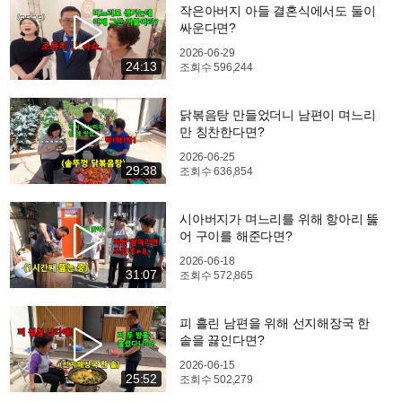
작은아버지 아들 결혼식에서도 둘이
싸운다면?
2026-06-29
24:13
조회수
596,244
닭볶음탕 만들었더니 남편이 며느리
만 칭찬한다면?
2026-06-25
29:38
조회수
636,854
시아버지가 며느리를 위해 항아리 뚫
어 구이를 해준다면?
2026-06-18
31:07
조회수
572,865
피 흘린 남편을 위해 선지해장국 한
솥을 끓인다면?
2026-06-15
25:52
조회수
502,279