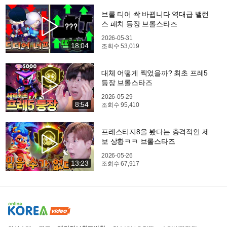
브롤 티어 싹 바뀝니다 역대급 밸런
스 패치 등장 브롤스타즈
2026-05-31
18:04
조회수
53,019
대체 어떻게 찍었을까? 최초 프레5
등장 브롤스타즈
2026-05-29
8:54
조회수
95,410
프레스티지8을 봤다는 충격적인 제
보 상황ㅋㅋ 브롤스타즈
2026-05-26
13:23
조회수
67,917