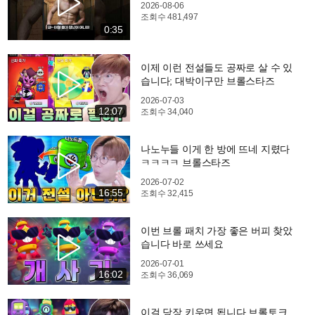
2026-08-06
조회수
481,497
0:35
이제 이런 전설들도 공짜로 살 수 있
습니다; 대박이구만 브롤스타즈
2026-07-03
12:07
조회수
34,040
나노누들 이게 한 방에 뜨네 지렸다
ㅋㅋㅋㅋ 브롤스타즈
2026-07-02
16:55
조회수
32,415
이번 브롤 패치 가장 좋은 버피 찾았
습니다 바로 쓰세요
2026-07-01
16:02
조회수
36,069
이걸 당장 키우면 됩니다 브롤토크