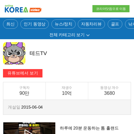
코리아닷컴으로 이동
최신
인기 동영상
뉴스/정치
자동차리뷰
골프
낚
전체 카테고리 보기
테드TV
구독자
재생수
동영상 개수
90만
10억
3680
개설일
2015-06-04
하루에 20분 운동하는 톰 홀랜드