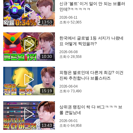
신규 '볼트' 이거 말이 안 되는 브롤러
인데?ㅋㅋㅋㅋㅋ
2026-06-11
13:53
조회수
52,065
한국에서 글로벌 1등 서지가 나왔네
요 어떻게 찍었을까?
2026-06-08
10:30
조회수
28,558
외형은 별로인데 다른게 최강? 이건
진짜 추천합니다 브롤스타즈
2026-06-04
15:19
조회수
73,490
상위권 랭킹이 싹 다 버그ㅋㅋㅋ 브
롤 큰일났네
2026-06-01
13:43
조회수
64,958