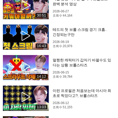
완벽 분석 영상
2026-06-27
30:51
조회수
44,164
테드의 첫 브롤 스크림 경기 크흠..
긴장되는구만
2026-06-19
16:43
조회수
20,976
멀쩡한 캐릭터가 갑자기 바뀔수도 있
다는 상황 브롤스타즈
2026-06-15
14:12
조회수
39,784
이런 프로필은 처음보는데 아시아 최
초로 찍었다고?; 브롤스타즈
2026-06-12
13:03
조회수
51,155