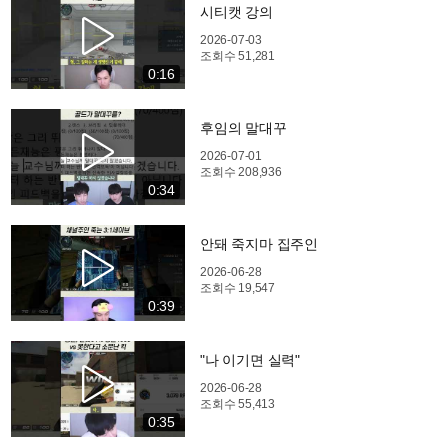
시티캣 강의
2026-07-03
조회수
51,281
0:16
후임의 말대꾸
2026-07-01
조회수
208,936
0:34
안돼 죽지마 집주인
2026-06-28
조회수
19,547
0:39
"나 이기면 실력"
2026-06-28
조회수
55,413
0:35