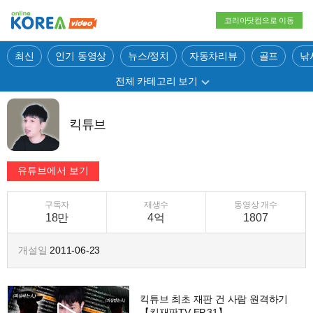
코리아닷컴으로 이동
최신
인기 동영상
뉴스/정치
자동차리뷰
골프
낚
전체 카테고리 보기
킥튜브
구독자
재생수
동영상 개수
18만
4억
1807
개설일
2011-06-23
킥튜브 최초 재판 건 사람 원격하기
【킥재판TV EP.31】