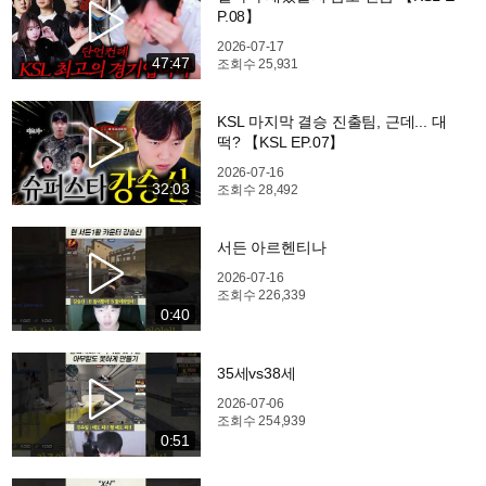
P.08】
2026-07-17
47:47
조회수
25,931
KSL 마지막 결승 진출팀, 근데... 대
떡? 【KSL EP.07】
2026-07-16
32:03
조회수
28,492
서든 아르헨티나
2026-07-16
조회수
226,339
0:40
35세vs38세
2026-07-06
조회수
254,939
0:51