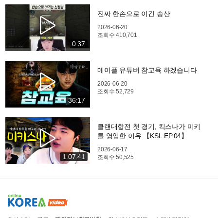
진짜 한손으로 이긴 승산
2026-06-20
조회수
410,701
0:37
메이플 유튜버 참교육 하겠습니다
2026-06-20
조회수
52,729
36:17
클랜대항전 첫 경기, 킥스나가 미키
를 영입한 이유 【KSL EP.04】
2026-06-17
1:07:41
조회수
50,525