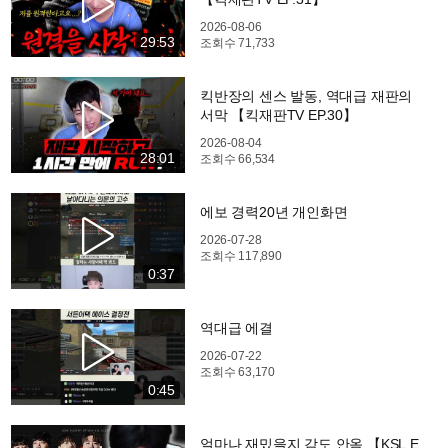
2026-08-06
29:53
조회수
71,733
킥반장의 센스 발동, 역대급 재판의
서막 【킥재판TV EP.30】
2026-08-04
28:01
조회수
66,534
에보 경력20년 개인화면
2026-07-28
조회수
117,890
0:37
역대급 에결
2026-07-22
조회수
63,170
0:45
얼마나 재밌을지 감도 안옴 【KSL E