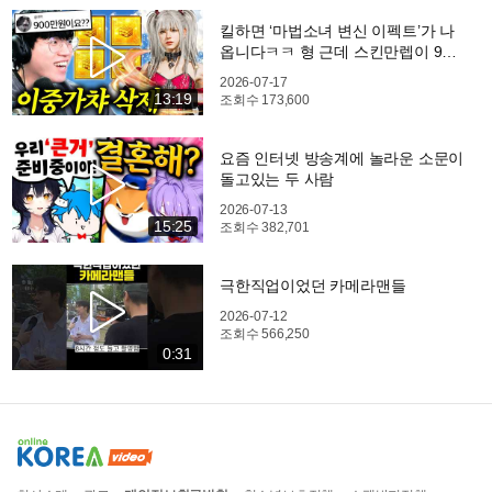
킬하면 ‘마법소녀 변신 이펙트’가 나
옵니다ㅋㅋ 형 근데 스킨만렙이 900
만원.. 진짜야?
2026-07-17
13:19
조회수
173,600
요즘 인터넷 방송계에 놀라운 소문이
돌고있는 두 사람
2026-07-13
15:25
조회수
382,701
극한직업이었던 카메라맨들
2026-07-12
조회수
566,250
0:31