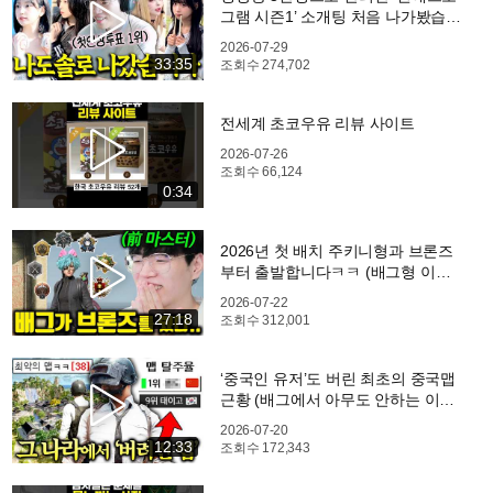
그램 시즌1’ 소개팅 처음 나가봤습니
다..!
2026-07-29
33:35
조회수
274,702
전세계 초코우유 리뷰 사이트
2026-07-26
조회수
66,124
0:34
2026년 첫 배치 주키니형과 브론즈
부터 출발합니다ㅋㅋ (배그형 이거
맞아?)
2026-07-22
27:18
조회수
312,001
‘중국인 유저’도 버린 최초의 중국맵
근황 (배그에서 아무도 안하는 이
유..?)
2026-07-20
12:33
조회수
172,343