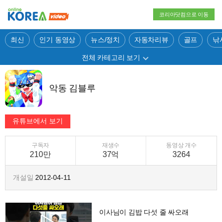
코리아닷컴으로 이동
최신
인기 동영상
뉴스/정치
자동차리뷰
골프
낚
전체 카테고리 보기
악동 김블루
구독자
재생수
동영상 개수
210만
37억
3264
개설일
2012-04-11
이사님이 김밥 다섯 줄 싸오래