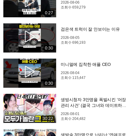
2026-08-06
조회수
659,279
0:27
검은색 트럭이 잘 안보이는 이유
2026-08-05
조회수
696,193
0:30
미니멀에 집착한 애플 CEO
2026-08-04
조회수
115,447
0:30
생방시청자 3만명을 폭발시킨 ‘어장
관리 사건' (결국 그녀와 데이트하기
로 했습니다) - 2부
2026-08-01
30:22
조회수
204,482
생방송 3만명으로 난리난 ‘연애프로