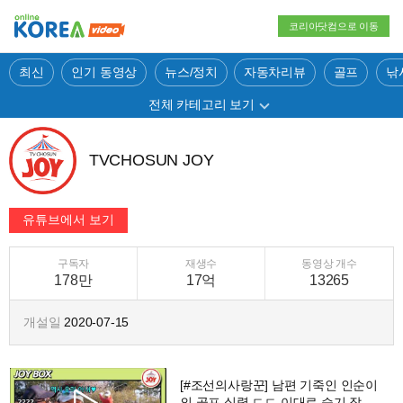
코리아닷컴으로 이동
최신
인기 동영상
뉴스/정치
자동차리뷰
골프
낚
전체 카테고리 보기
TVCHOSUN JOY
구독자
재생수
동영상 개수
178만
17억
13265
개설일
2020-07-15
[#조선의사랑꾼] 남편 기죽인 인순이
의 골프 실력 ㄷㄷ 이대로 승기 잡는