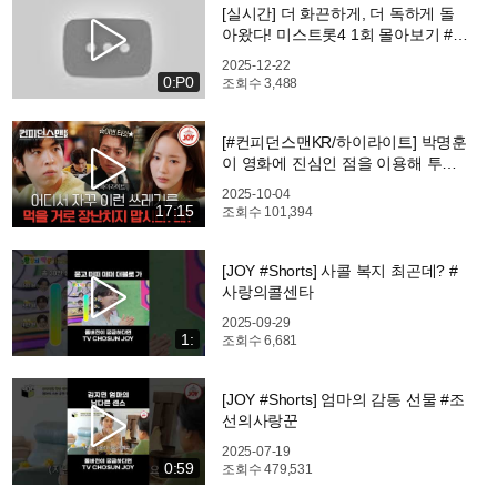
[실시간] 더 화끈하게, 더 독하게 돌
아왔다! 미스트롯4 1회 몰아보기 #미
스트롯4
2025-12-22
0:P0
조회수
3,488
[#컨피던스맨KR/하이라이트] 박명훈
이 영화에 진심인 점을 이용해 투자
제안하는 컨맨팀! ep.9 #TVCHOSU
2025-10-04
NJOY (TV CHOSUN 251004 방송)
17:15
조회수
101,394
[JOY #Shorts] 사콜 복지 최곤데? #
사랑의콜센타
2025-09-29
1:
조회수
6,681
[JOY #Shorts] 엄마의 감동 선물 #조
선의사랑꾼
2025-07-19
0:59
조회수
479,531