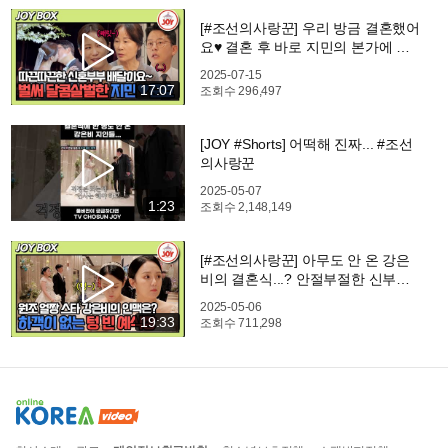
[#조선의사랑꾼] 우리 방금 결혼했어
요♥ 결혼 후 바로 지민의 본가에 방
문한 이유는? #TV조선조이 #TVCH
2025-07-15
OSUNJOY (TV CHOSUN 250714 방
17:07
조회수
296,497
송)
[JOY #Shorts] 어떡해 진짜... #조선
의사랑꾼
2025-05-07
1:23
조회수
2,148,149
[#조선의사랑꾼] 아무도 안 온 강은
비의 결혼식...? 안절부절한 신부와
당황한 신랑 #TV조선조이 #TVCHO
2025-05-06
SUNJOY (TV CHOSUN 250505 방
19:33
조회수
711,298
송)