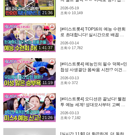
인순이 부부? #TV조선조이 #TVCH
2026-05-19
OSUNJOY (TV CHOSUN 260518 방
21:36
조회수
10,149
송)
[#미스트롯4] TOP16의 예능 수련회
로 초대합니다! 실시간으로 배꼽 빠
지는 토크 콘서트 하이라이트 #TV조
2026-03-14
선조이 #TVCHOSUNJOY (TV CHO
1:41:37
조회수
17,782
SUN 260312 방송)
[#미스트롯4] 예능인의 필수 덕목=민
첩성 사생결단 몸싸움 시전!? 이건
반칙 아닌가요? #TVCHOSUNJOY
2026-03-13
(TV CHOSUN 260312 방송)
11:19
조회수
372
[#미스트롯4] 오디션은 끝났다! 웰컴
투 예능 세계! 성대모사부터 고삐 풀
린 프리댄스까지 #TVCHOSUNJOY
2026-03-13
(TV CHOSUN 260312 방송)
21:26
조회수
7,182
[실시간 11회] 더 화끈하게, 더 독하