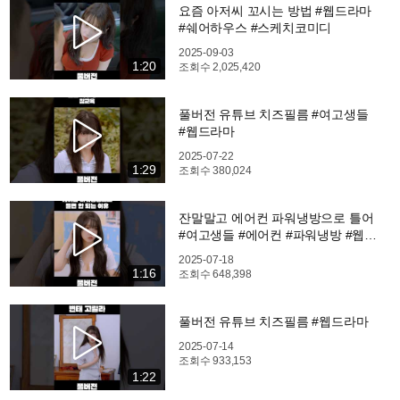
요즘 아저씨 꼬시는 방법 #웹드라마
#쉐어하우스 #스케치코미디
2025-09-03
1:20
조회수
2,025,420
풀버전 유튜브 치즈필름 #여고생들
#웹드라마
2025-07-22
1:29
조회수
380,024
잔말말고 에어컨 파워냉방으로 틀어
#여고생들 #에어컨 #파워냉방 #웹드
라마
2025-07-18
1:16
조회수
648,398
풀버전 유튜브 치즈필름 #웹드라마
2025-07-14
조회수
933,153
1:22