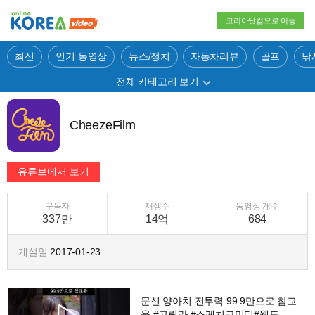
코리아닷컴으로 이동
최신
인기 동영상
뉴스/정치
자동차리뷰
골프
낚
전체 카테고리 보기
CheezeFilm
구독자
재생수
동영상 개수
337만
14억
684
개설일
2017-01-23
문신 양아치 전투력 99.9만으로 참교
육 #고릴라 #스케치코미디#웹드라