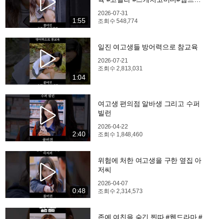
마
2026-07-31
1:55
조회수
548,774
일진 여고생들 방어력으로 참교육
2026-07-21
조회수
2,813,031
1:04
여고생 편의점 알바생 그리고 수퍼
빌런
2026-04-22
2:40
조회수
1,848,460
위험에 처한 여고생을 구한 옆집 아
저씨
2026-04-07
0:48
조회수
2,314,573
존예 여친을 숨긴 찐따 #웹드라마 #