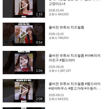
고양이소녀
2026-01-04
1:15
조회수
464,593
풀버전 유튜브 치즈필름
2025-10-25
조회수
796,053
0:54
풀버전 유튜브 치즈필름 #아빠의여
자친구 #웹드라마
2025-09-26
1:04
조회수
1,967,297
풀버전 유튜브 치즈필름 #웹드라마
#쉐어하우스 #중고거래 #수동카메
라 #fm
2025-09-13
2:08
조회수
944,551