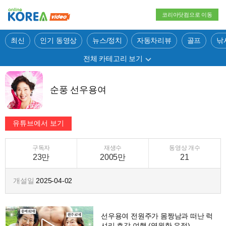
코리아닷컴으로 이동
최신
인기 동영상
뉴스/정치
자동차리뷰
골프
낚
전체 카테고리 보기
순풍 선우용여
구독자
재생수
동영상 개수
23만
2005만
21
개설일
2025-04-02
선우용여 전원주가 몸짱남과 떠난 럭
셔리 호강 여행 (영원한 우정)