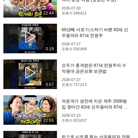
2026-07-30
22:44
조회수
299,611
60년째 서로 디스하기 바쁜 82세 선
우용여와 87세 전원주
2026-07-27
0:18
조회수
356,469
모두가 충격받은 87세 전원주의 수
억원대 금은보화 보관법
2026-07-27
0:57
조회수
727,513
여운계가 생전에 지은 제주 2000평
집 찾아간 82세 선우용여와 87세 전
원주
2026-07-23
22:55
조회수
923,637
팁으로 시트콤 찍는 선우용여와 전원