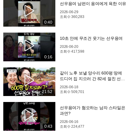
선우용여 남편이 용여에게 욕한 이유
2026-06-29
조회수
360,283
0:40
10초 안에 무조건 웃기는 선우용여
2026-06-20
조회수
417,598
0:16
같이 노후 보낼 양수리 600평 땅에
드디어 집 지으러 간 82세 절친 선우
용여와 전원주
2026-06-18
21:52
조회수
509,701
선우용여가 혐오하는 남자 스타일은
과연?
2026-06-16
0:43
조회수
224,477