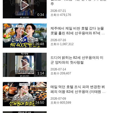
주
2026-07-21
0:34
조회수
479,176
제주에서 제일 비싼 호텔 갔다 눈물
콧물 흘린 82세 선우용여와 87세 전
원주 (럭셔리 5성급)
2026-07-16
26:48
조회수
1,067,312
드디어 밝히는 82세 선우용여의 미
군 양자와의 첫사랑썰
2026-07-14
1:14
조회수
209,407
매일 먹던 호텔 조식 파격 변경한 뷔
페의 여왕 82세 선우용여 (이태원 5
성급,윤주모)
2026-07-09
24:50
조회수
805,599