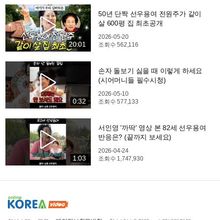
50년 단짝 선우용여 전원주가 같이
살 600평 집 최초공개
2026-05-20
20:01
조회수
562,116
손자 돌보기 싫을 때 이렇게 하세요
(시어머니들 필수시청)
2026-05-10
0:32
조회수
577,133
서인영 '까딱' 영상 본 82세 선우용여
반응은? (끝까지 보세요)
2026-04-24
1:03
조회수
1,747,930