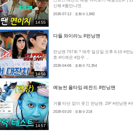
신혜 #틈만나면.
2026-07-12
조회수
1,882
14:55
다들 와이라노 #런닝맨
런닝맨 797회 ? 매주 일요일 오후 6:10 #런
효 #지예은 #정우 ...
2026-04-06
조회수
72,354
14:56
예능씬 올타임 레전드 #런닝맨
거를 타선 없이 웃긴 런닝맨. ZIP #런닝맨 
2026-03-20
조회수
218
14:57