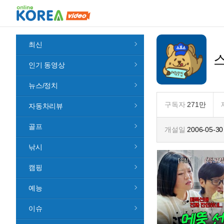
최신
인기 동영상
뉴스/정치
구독자
271만
자동차리뷰
골프
개설일
2006-05-30
낚시
캠핑
예능
이슈