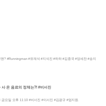
이수지 #카이 #지예은 #정상훈
닝맨? #Runningman #유재석 #지석진 #하하 #김종국 #양세찬 #송지
사 온 음료의 정체는?! #비서진
 금요일 오후 11:10 #비서진 #이서진 #김광규 #엄지원.