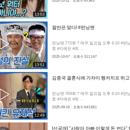
2025-10-11
조회수
45,443
13:53
절반은 맞다! #런닝맨
런닝맨 772회 ? 매주 일요일 오후 6:10 #런
효 #지예은 #최 ...
2025-10-07
조회수
311,147
13:51
김종국 결혼식에 가자미 행커치프 하고
런닝맨 769회 ? 매주 일요일 오후 6:10 #런
효 #지예은 #최 ...
2025-09-16
조회수
643,961
12:49
[선공개] "사랑아 아빠 이렇게 돈 번다" 