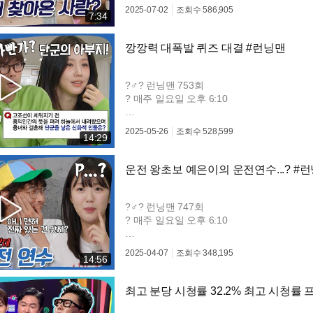
#신발벗고돌싱포맨 #돌싱포맨 #탁재훈 #임원
2025-07-02
조회수
586,905
7:34
깡깡력 대폭발 퀴즈 대결 #런닝맨
?♂? 런닝맨 753회
? 매주 일요일 오후 6:10
#런닝맨? #Runningman #유재석 #지석
2025-05-26
조회수
528,599
14:29
운전 왕초보 예은이의 운전연수...? #
?♂? 런닝맨 747회
? 매주 일요일 오후 6:10
#런닝맨? #Runningman #유재석 #지석
2025-04-07
조회수
348,195
14:56
최고 분당 시청률 32.2% 최고 시청률