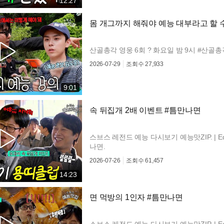
12:27
몸 개그까지 해줘야 예능 대부라고 할 
산골총각 영웅 6회 ? 화요일 밤 9시 #산골
2026-07-29
조회수
27,933
9:01
속 뒤집개 2배 이벤트 #틈만나면
스브스 레전드 예능 다시보기 예능맛ZIP. | Edi
나면.
2026-07-26
조회수
61,457
14:23
면 먹방의 1인자 #틈만나면
스브스 레전드 예능 다시보기 예능맛ZIP. | Ed