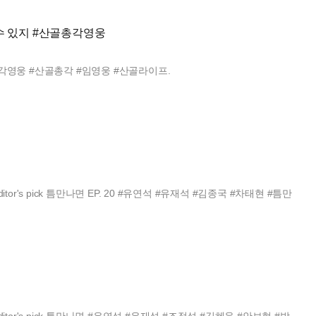
수 있지 #산골총각영웅
총각영웅 #산골총각 #임영웅 #산골라이프.
tor's pick 틈만나면 EP. 20 #유연석 #유재석 #김종국 #차태현 #틈만
itor's pick 틈만나면 #유연석 #유재석 #조정석 #김혜윤 #안보현 #박