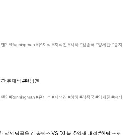
닝맨? #Runningman #유재석 #지석진 #하하 #김종국 #양세찬 #송지
 간 유재석 #런닝맨
닝맨? #Runningman #유재석 #지석진 #하하 #김종국 #양세찬 #송지
한 달 엔딩곡을 건 뽕탄즈 VS DJ 붐 추임새 대결 #한탕 프로