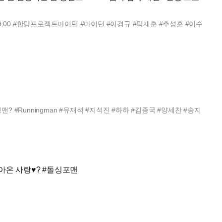
 9:00 #한탕프로젝트마이턴 #마이턴 #이경규 #탁재훈 #추성훈 #이수
닝맨? #Runningman #유재석 #지석진 #하하 #김종국 #양세찬 #송지
아온 사랑♥? #돌싱포맨