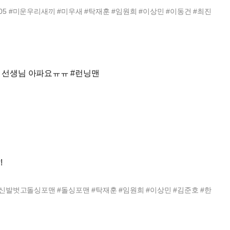
9:05 #미운우리새끼 #미우새 #탁재훈 #임원희 #이상민 #이동건 #최진
! 선생님 아파요ㅠㅠ #런닝맨
 #하하 #김종국 #양세찬 #송지효 #지예은
!
0 #신발벗고돌싱포맨 #돌싱포맨 #탁재훈 #임원희 #이상민 #김준호 #한