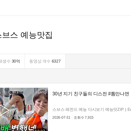
스브스 예능맛집
재생수
30억
동영상 개수
6327
30년 지기 친구들의 디스전 #틈만나면
스브스 레전드 예능 다시보기 예능맛ZIP. | Edi
2026-07-31
조회수
7,915