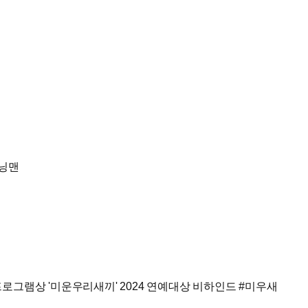
희 #이상민 #김준호 #최윤영 #한혜진 #강다니엘 #강은비
진 #하하 #김종국 #양세찬 #송지효 #지예은 #최다니엘 #미연 #전소연
런닝맨
진 #하하 #김종국 #양세찬 #송지효 #지예은 #최다니엘
 프로그램상 '미운우리새끼' 2024 연예대상 비하인드 #미우새