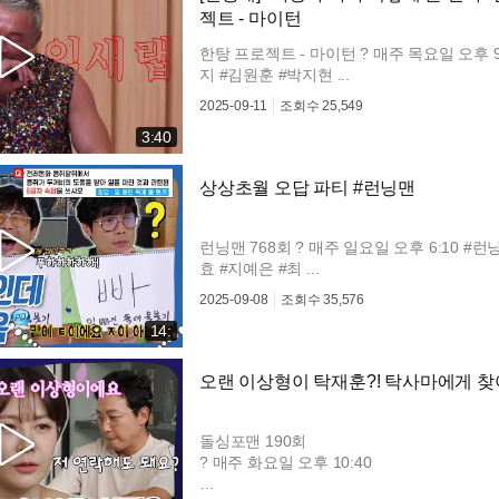
젝트 - 마이턴
한탕 프로젝트 - 마이턴 ? 매주 목요일 오후
지 #김원훈 #박지현 ...
2025-09-11
조회수
25,549
3:40
상상초월 오답 파티 #런닝맨
런닝맨 768회 ? 매주 일요일 오후 6:10 #런
효 #지예은 #최 ...
2025-09-08
조회수
35,576
14:
오랜 이상형이 탁재훈?! 탁사마에게 찾
돌싱포맨 190회
? 매주 화요일 오후 10:40