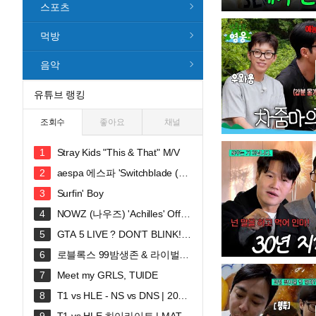
스포츠
먹방
음악
유튜브 랭킹
조회수
좋아요
채널
Stray Kids "This & That" M/V
aespa 에스파 'Switchblade (Fe
at. Ty Dolla $ign)' MV
Surfin' Boy
NOWZ (나우즈) 'Achilles' Offici
al Music Video
GTA 5 LIVE ? DON’T BLINK! S
ECRET MOD ACTIVATED #gtalive #
로블록스 99밤생존 & 라이벌시
gtaonline
참 쭈현이와 GOGO씽
Meet my GRLS, TUIDE
T1 vs HLE - NS vs DNS | 2026
LCK