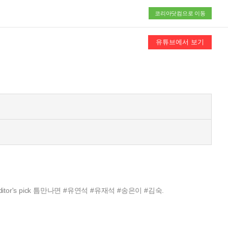
코리아닷컴으로 이동
tor's pick 틈만나면 #유연석 #유재석 #송은이 #김숙.