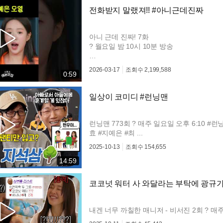
전화받지 말랬져!! #아니근데진짜
아니 근데 진짜! 7화
? 월요일 밤 10시 10분 방송
#아근진 #아니근데진짜 #탁재훈 #이상민 #
2026-03-17
조회수
2,199,588
0:59
일상이 코미디 #런닝맨
런닝맨 773회 ? 매주 일요일 오후 6:10 #런
효 #지예은 #최 ...
2025-10-13
조회수
154,655
14:59
코코넛 워터 사 와달라는 부탁에 광규가 
내겐 너무 까칠한 매니저 - 비서진 2회 ? 매주