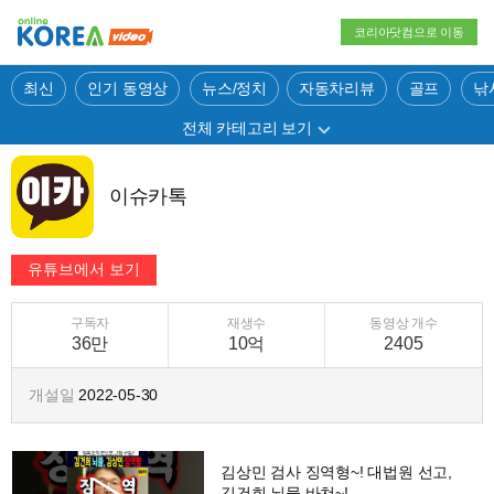
코리아닷컴으로 이동
최신
인기 동영상
뉴스/정치
자동차리뷰
골프
낚
전체 카테고리 보기
이슈카톡
구독자
재생수
동영상 개수
36만
10억
2405
개설일
2022-05-30
김상민 검사 징역형~! 대법원 선고,
김건희 뇌물 바쳐~!