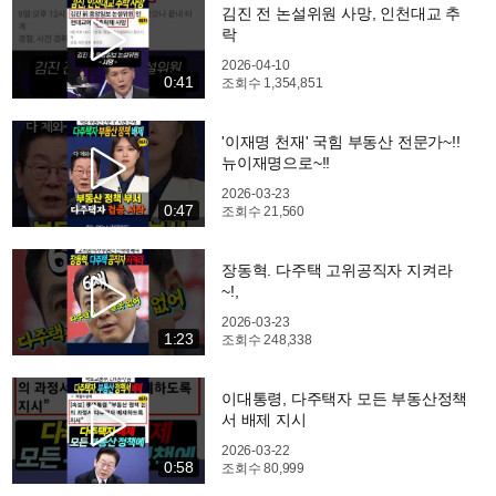
김진 전 논설위원 사망, 인천대교 추
락
2026-04-10
0:41
조회수
1,354,851
'이재명 천재' 국힘 부동산 전문가~!!
뉴이재명으로~!!
2026-03-23
0:47
조회수
21,560
장동혁. 다주택 고위공직자 지켜라
~!,
2026-03-23
1:23
조회수
248,338
이대통령, 다주택자 모든 부동산정책
서 배제 지시
2026-03-22
0:58
조회수
80,999