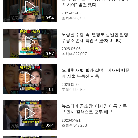
속 해야" 발언 했다
2026-05-13
0:54
조회수
23,390
노상원 수첩 속, 연평도 살벌한 철창
수용소 존재 확인~! (출처:JTBC)
2026-05-06
0:57
조회수
827,097
오세훈 재벌 빌라 살며, "이재명 때문
에 서울 부동산 지옥"
2026-05-06
1:01
조회수
99,089
뉴스타파 공소장, 이재명 이름 가득
~! 판사 질책으로 모두 빼~!
2026-04-21
0:44
조회수
347,283