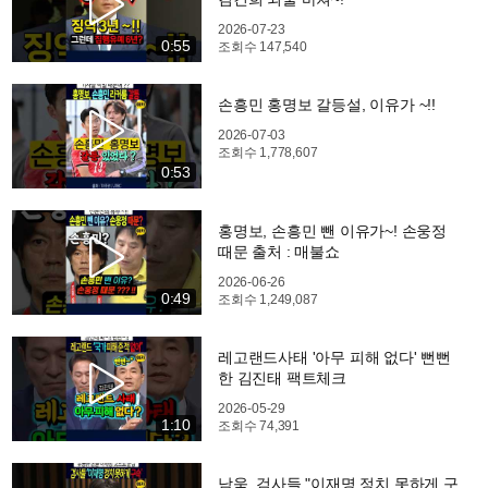
2026-07-23
0:55
조회수
147,540
손흥민 홍명보 갈등설, 이유가 ~!!
2026-07-03
조회수
1,778,607
0:53
홍명보, 손흥민 뺀 이유가~! 손웅정
때문 출처 : 매불쇼
2026-06-26
0:49
조회수
1,249,087
레고랜드사태 '아무 피해 없다' 뻔뻔
한 김진태 팩트체크
2026-05-29
1:10
조회수
74,391
남욱, 검사들 "이재명 정치 못하게 구