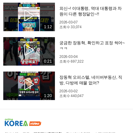
외신~! 이대통령, 역대 대통령과 차
원이 다른 행정달인~!!
2026-03-07
1:12
조회수
33,074
궁금한 장동혁, 확인하고 표정 썩어~
ㅋㅋ
2026-03-04
0:21
조회수
697,322
장동혁 오피스텔, 네이버부동산, 직
방, 다방에 매물 없어?
2026-03-02
1:20
조회수
440,047