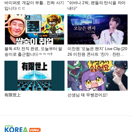
바이퍼로 개같이 부활.. 진짜 사기
"쉬바나 2픽, 팬들의 탄식을 자아
입니다 ㄷㄷ
내다"
불독 4차 전직 완료, 오늘부터 쌀
이찬원 '오늘은 왠지' Live Clip [20
숭이로 출근합니다ㅋㅋㅋ!!
26 이찬원 콘서트 '찬가 : 찬란한
하루']
有限世上
선생님 쟤 무쌩겼어요!