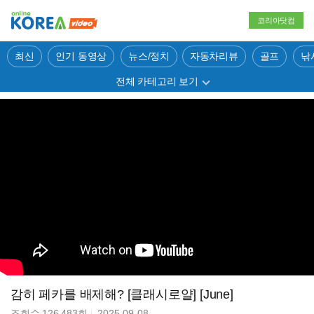
코리아닷컴
최신
인기 동영상
뉴스/정치
자동차리뷰
골프
낚
전체 카테고리 보기
감히 페카를 배제해? [클래시로얄] [June]
조회수
126,483
회
2025-09-08