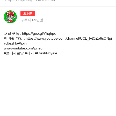
JUNE
구독자
69만
명
채널 구독 : https://goo.gl/Yhqhpx
맴버쉽 가입 : https://www.youtube.com/channel/UCL_IvtOZo6sONpi
ydbzzHpA/join
www.youtube.com/junecr
#클래시로얄 #페카 #ClashRoyale