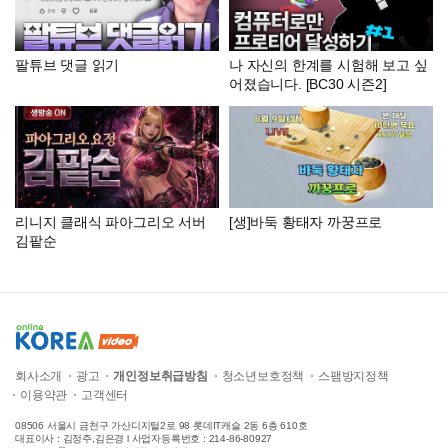
팔튜브 댓글 읽기
나 자신의 한계를 시험해 보고 싶
어졌습니다. [BC30 시즌2]
리니지 클래식 파아그리오 서버
[생]바둑 황태자 까꿍프로
김팥순
회사소개
광고
개인정보취급방침
청소년보호정책
스팸방지정책
이용약관
고객센터
08506 서울시 금천구 가산디지털2로 98 롯데IT캐슬 2동 6층 610호
대표이사 : 김정주,김은경 l 사업자등록번호 : 214-86-80927