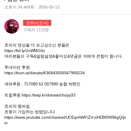
조회수
34,449
회
2026-05-13
쵸튜브[쵸피]
구독자
11만
명
쵸피의 영상을 더 보고싶으신 분들은
https://bit.ly/2nWMO4z
여러분들의 구독&알람설정&좋아요&댓글은 저에게 큰힘이 됩니다.
투네이션 후원:
https://toon.at/donate/636843506547966234
계좌후원 : 717080 52 037990 농협 박현민
트윕후원:https://twip.kr/donate/chopy33
쵸피의 멤버쉽
쵸둥이 가입하는 방법입니다
https://www.youtube.com/channel/UCEqnhWFiZV-ziHD909994gQ/jo
in