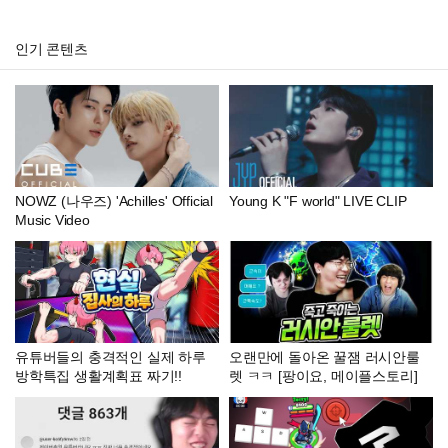
인기 콘텐츠
NOWZ (나우즈) 'Achilles' Official
Young K "F world" LIVE CLIP
Music Video
유튜버들의 충격적인 실제 하루
오랜만에 돌아온 꿀잼 러시안룰
방학특집 생활계획표 짜기!!
렛 ㅋㅋ [팡이요, 메이플스토리]