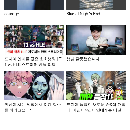
courage
Blue at Night′s End
드디어 연패를 끊은 한화생명 | T
형님 잘못했습니다
1 vs HLE 스트리머 반응 리액션
모음 2026 LCK
귀신이 사는 빌딩에서 야간 청소
드디어 등장한 새로운 꼰&잼 캐릭
를 하라고요...?
터! 이안! 과연 이안에게는 어떤
사연이? (꼰&잼)