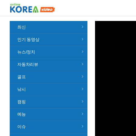
최신
인기 동영상
뉴스/정치
자동차리뷰
골프
낚시
캠핑
예능
이슈