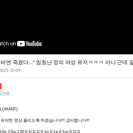
바엔 죽겠다..." 엄청난 깡의 여성 유저ㅋㅋㅋ 아니 근데 잘
2025-10-09
5만
명
LORANT]
유익한 영상 올리도록 하겠습니다!!! 감사합니다!!!
0o;2;0a;1;0f;0;1t;0;1l;0;1o;0;1a;0;1m;0;1f;0