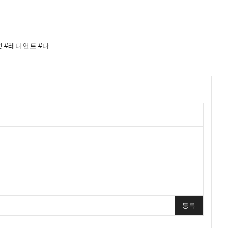
라이엇 #레디언트 #다
등록