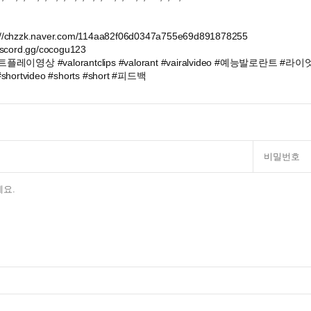
/chzzk.naver.com/114aa82f06d0347a755e69d891878255
scord.gg/cocogu123
이영상 #valorantclips #valorant #vairalvideo #예능발로란트 #
shortvideo #shorts #short #피드백