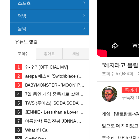
스포츠
먹방
음악
유튜브 랭킹
조회수
좋아요
채널
"혜지라고 불릴 
? - ? ? [OFFICIAL MV]
조회수
57,584
회
aespa 에스파 'Switchblade (Fe
at. Ty Dolla $ign)' MV
BABYMONSTER - 'MOON' PE
콕끼리
RFORMANCE VIDEO
7일 동안 게임 중독자로 살면
구독자
1
생기는 일
TWS (투어스) 'SODA SODA' O
fficial MV
JENNIE - Less than a Lover (O
게임 : [발로란트-VA
fficial Lyric Video)
여름방학 특집진짜 JONNA 웃
앞으로 더 재미있고 
깁니다ㅠㅠㅠ 혜안져스 덕몽어스 완
What If I Call
전체 합방!
조준선 : 0;P;h;0;0l;3;