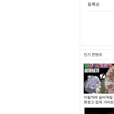
등록순
인기 콘텐츠
어릴적에 숨바꼭질 
못찾고 집에 가버린 
멜레온]