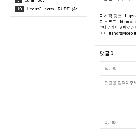
Surfin' Boy
Hearts2Hearts - RUDE! (Japa
nese Ver.) / THE FIRST TAKE
치지직 링크 : https:/
디스코드 : https://di
#발로란트 #발로란트플레
이아 #shortsvideo #
댓글
0
0
/ 300