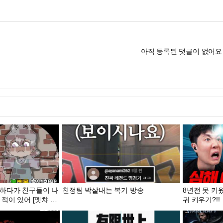
아직 등록된 댓글이 없어요
하다가 친구들이 나
친정팀 박살내는 복기 방송
8년전 못 키
적이 있어 [멧챠 카
귀 키우기?!!