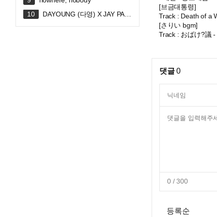
nowhere, nobody
[브금대통령]
DAYOUNG (다영) X JAY PAR
Track : Death of a
K (박재범) 'FLIRTY' Official MV
[さりい bgm]
Track : おばけ?議 - 
댓글
0
0
/ 300
등록순