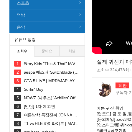
스포츠
먹방
음악
유튜브 랭킹
조회수
좋아요
채널
실제 귀신과 매
Stray Kids "This & That" M/V
조회수
324,478
회
aespa 에스파 'Switchblade (Fe
at. Ty Dolla $ign)' MV
GTA 5 LIVE | MRRAJAPLAY#s
혜안
hortslive #shortsfeed #gta5 #gtaonli
Surfin' Boy
ne
구독자
2
NOWZ (나우즈) 'Achilles' Offici
al Music Video
[인턴] 1차 예고편
예쁜 귀신 환영
[업로드] 금,토,일,월
여름방학 특집진짜 JONNA 웃
[문의메일] zxcv342
깁니다ㅠㅠㅠ 혜안져스 덕몽어스 완
T1 vs HLE 하이라이트 | MATC
[인스타그램] @hxxa
전체 합방!
H 30 | 2026 LoL KeSPA CUP
#혜안 #공포게임