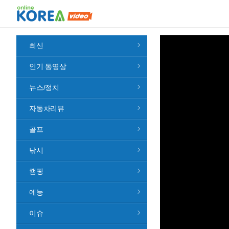
최신
인기 동영상
뉴스/정치
자동차리뷰
골프
낚시
캠핑
예능
이슈