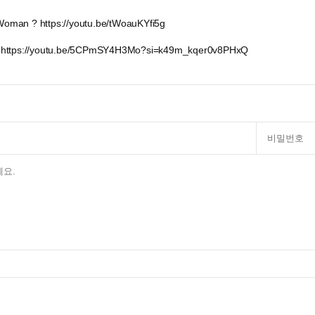
 Woman ? https://youtu.be/tWoauKYfi5g
https://youtu.be/5CPmSY4H3Mo?si=k49m_kqer0v8PHxQ