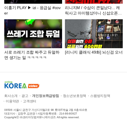
이홍기 PLAY ▶ izi - 응급실 #cov
리니지M / 수삼이 큰일났다... 캐
er
릭사고 아이템샀더니 신섭오픈
ㅋㅋㅋㅋ
서로 쓰레기 조합 짜주고 듀얼하
[리니지 클래식 49화] 뇌신검 오너
면 생기는 일 ㅋㅋㅋㅋㅋ
회사소개
광고
개인정보취급방침
청소년보호정책
스팸방지정책
이용약관
고객센터
08506 서울시 금천구 가산디지털2로 98 롯데IT캐슬 2동 6층 610호
대표이사 : 김정주,김은경 l 사업자등록번호 : 214-86-80927
Copyrightⓒ ㈜코리아닷컴커뮤니케이션즈 All rights reserved.