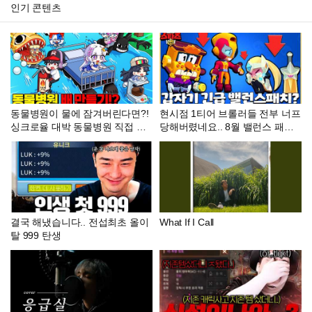
인기 콘텐츠
동물병원이 물에 잠겨버린다면?!
현시점 1티어 브롤러들 전부 너프
싱크로율 대박 동물병원 직접 만
당해버렸네요.. 8월 밸런스 패치
들기! (배만들기)
내용 공개! [브롤스타즈]
결국 해냈습니다.. 전섭최초 올이
What If I Call
탈 999 탄생