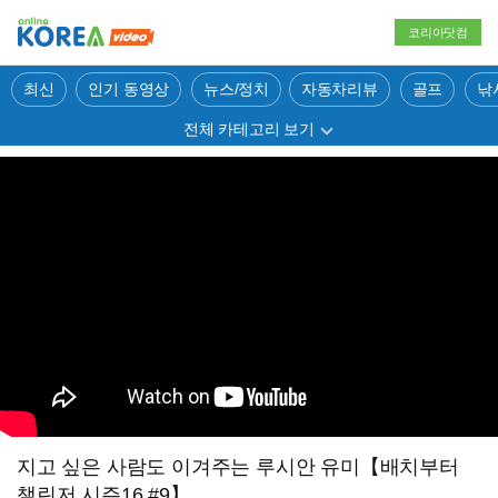
코리아닷컴
최신
인기 동영상
뉴스/정치
자동차리뷰
골프
낚
전체 카테고리 보기
지고 싶은 사람도 이겨주는 루시안 유미【배치부터
챌린저 시즌16 #9】