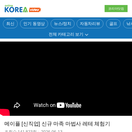
코리아닷컴
최신
인기 동영상
뉴스/정치
자동차리뷰
골프
낚
전체 카테고리 보기
메이플 [신직업] 신규 마족 마법사 레테 체험기
조회수
141,823
회
2026-06-13