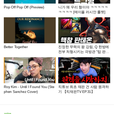
Pop Off Pop Off (Preview)
니가 왜 우리 형이야 ㅋㅋㅋㅋㅋ
ㅋㅋㅋㅋ [메이플 러시안 룰렛]
Better Together
진정한 무력의 왕 강림, Q 한방에
전부 처형시키는 극방관 "탑 판테
온"
Roy Kim - Until I Found You (Ste
킥튜브 최초 재판 건 사람 원격하
phen Sanchez Cover)
기 【킥재판TV EP.31】