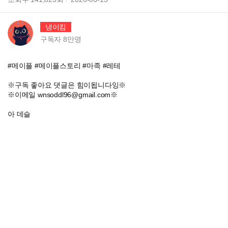
냉이킴
구독자
8만
명
#메이플 #메이플스토리 #마족 #레테
※구독 좋아요 댓글은 힘이됩니다잉※
※이메일 wnsoddl96@gmail.com※
아 데슬