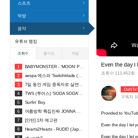
스포츠
먹방
음악
유튜브 랭킹
조회수
좋아요
채널
Even the day I 
BABYMONSTER - 'MOON' PE
RFORMANCE VIDEO
조회수
111,452
회
aespa 에스파 'Switchblade (Fe
at. Ty Dolla $ign)' MV
7일 동안 게임 중독자로 살면
DaNTe′ 
생기는 일
TWS (투어스) 'SODA SODA' O
구독자
1
fficial MV
Surfin' Boy
여름방학 특집진짜 JONNA 웃
Provided to YouT
깁니다ㅠㅠㅠ 혜안져스 덕몽어스 완
[인턴] 1차 예고편
전체 합방!
Even the day I let 
Hearts2Hearts - RUDE! (Japan
ese Ver.) / THE FIRST TAKE
Even the day I let 