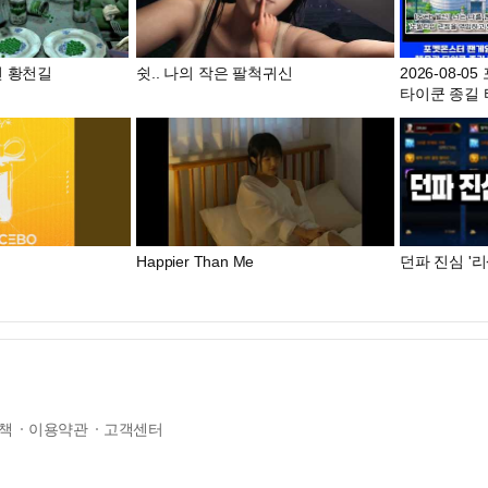
면 황천길
쉿.. 나의 작은 팔척귀신
2026-08-
타이쿤 종길
Happier Than Me
던파 진심 '리
책
이용약관
고객센터