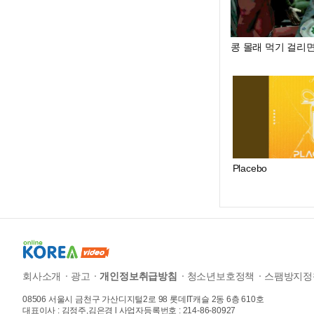
콩 몰래 먹기 걸리
Placebo
회사소개
광고
개인정보취급방침
청소년보호정책
스팸방지정
08506 서울시 금천구 가산디지털2로 98 롯데IT캐슬 2동 6층 610호
대표이사 : 김정주,김은경 l 사업자등록번호 : 214-86-80927