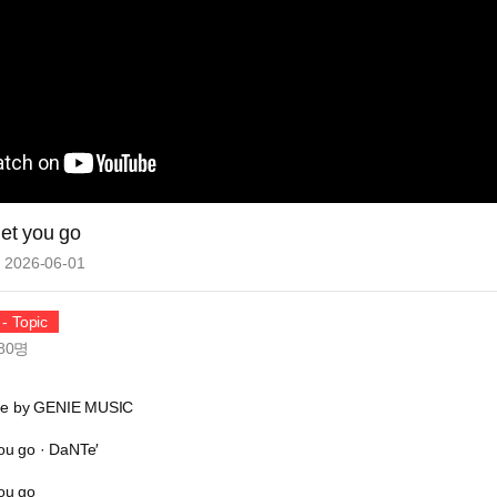
let you go
2026-06-01
- Topic
80
명
ube by GENIE MUSIC
you go · DaNTe′
you go