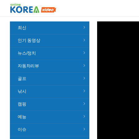
최신
인기 동영상
뉴스/정치
자동차리뷰
골프
낚시
캠핑
예능
이슈