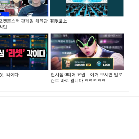
05 포켓몬스터 팬게임 체육관
有限世上
 타입
셋' 각이다
현시점 0티어 요원... 이거 보시면 발로
란트 바로 켭니다 ㅋㅋㅋㅋㅋ