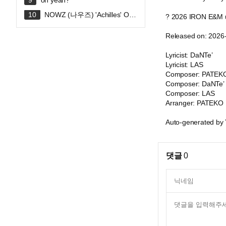
oh yeah?
NOWZ (나우즈) 'Achilles' Offi
? 2026 IRON E&M un
cial Music Video
Released on: 2026
Lyricist: DaNTe’
Lyricist: LAS
Composer: PATEK
Composer: DaNTe’
Composer: LAS
Arranger: PATEKO
Auto-generated by
댓글
0