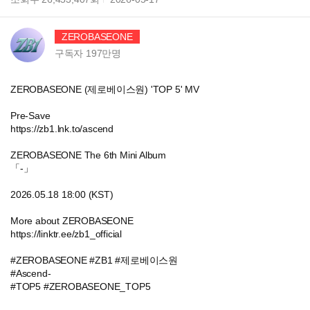
ZEROBASEONE
구독자
197만
명
ZEROBASEONE (제로베이스원) 'TOP 5' MV
Pre-Save
https://zb1.lnk.to/ascend
ZEROBASEONE The 6th Mini Album
「-」
2026.05.18 18:00 (KST)
More about ZEROBASEONE
https://linktr.ee/zb1_official
#ZEROBASEONE #ZB1 #제로베이스원
#Ascend-
#TOP5 #ZEROBASEONE_TOP5