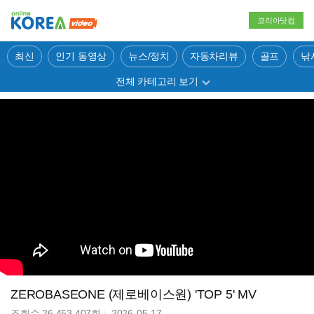
코리아닷컴
최신
인기 동영상
뉴스/정치
자동차리뷰
골프
낚
전체 카테고리 보기
ZEROBASEONE (제로베이스원) 'TOP 5' MV
조회수
26,453,407
회
2026-05-17