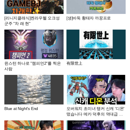
[리니지클래식]켄라우헬 오크성
[생]바둑 황태자 까꿍프로
군주 "차 래 현"
윈스턴 하나로 "챔피언2"를 찍은
有限世上
사람
Blue at Night′s End
오버워치 초미녀 탱커 신캐 '디몬'
떴습니다 메카 덕후의 역대급 분
석&망상회로