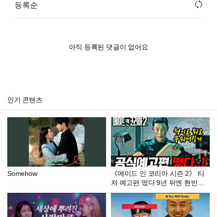
등록순
아직 등록된 댓글이 없어요
인기 콘텐츠
Somehow
《메이드 인 코리아 시즌 2》 티
저 예고편 떴다 9년 뒤엔 현빈이
대통령..? 진짜 이번 예고편 떡밥
미쳤습니다ㄷㄷ