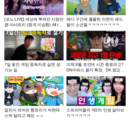
[코노 LIVE] 세상에 뿌려진 사랑만
레디 구간에 출몰한 의문의 패드
큼-아샤트리 (원곡:이승환) All the
팔이 소년들ㅋㅋㅋㅋㅋㅋㅋㅋㅋ
Love in the World-Ashatree
ㅋㅋ
7일 동안 게임 중독자로 살면 생
이제 8월 초인데 시즌 종료라고?
기는 일
DN수퍼스 꼴지 확정.. DK 참교육
한 T1 새로운 지구 1짱 등극!
일진이 되버린 햄토리가 저한테
스트리머들의 제2의 인생 살아보
스케 달라고 해요 ㅜㅜ
기ㅋㅋㅋㅋㅋ