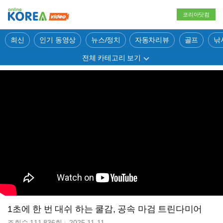
코리아닷컴
최신
인기 동영상
뉴스/정치
자동차리뷰
골프
낚
전체 카테고리 보기
1초에 한 번 대쉬 하는 쿨감, 공속 마검 트린다미어
조회수
111,836
회
2025-11-11