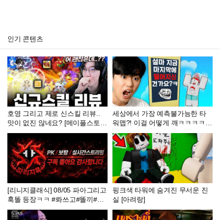
인기 콘텐츠
호영 그리고 제로 신스킬 리뷰..
세상에서 가장 예측불가능한 타
맛이 없진 않네요? [메이플스토
워맵?! 이걸 어떻게 깨ㅋㅋㅋㅋ
리]
너무 웃겨요ㅋㅋㅋㅋㅋ
[리니지클래식] 08/05 파아그리고
핑크색 타워에 숨겨진 무서운 진
훅똘 등장ㅋㅋ #롸쓰고#똘끼#이
실 [아려랑]
문주#내가수영##만만#켄라우헬
#리니지클래식 #데포로쥬#파아