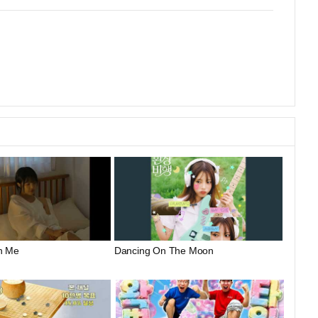
n Me
Dancing On The Moon