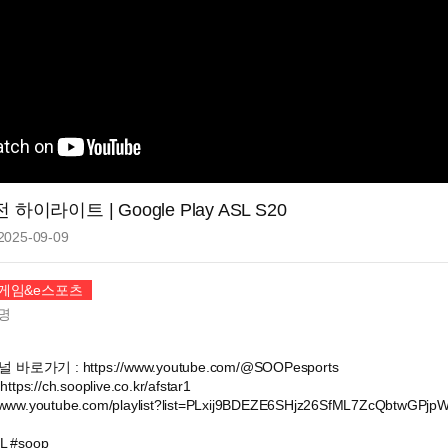
하이라이트 | Google Play ASL S20
2025-09-09
 게임&e스포츠
명
바로가기 : https://www.youtube.com/@SOOPesports
s://ch.sooplive.co.kr/afstar1
www.youtube.com/playlist?list=PLxij9BDEZE6SHjz26SfML7ZcQbtwGPjp
 #soop