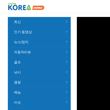
최신
인기 동영상
뉴스/정치
자동차리뷰
골프
낚시
캠핑
예능
이슈