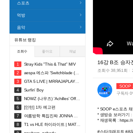
스포츠
먹방
음악
유튜브 랭킹
조회수
좋아요
채널
16강 B조 승자전 
Stray Kids "This & That" M/V
조회수
38,951
회
aespa 에스파 'Switchblade (Fe
at. Ty Dolla $ign)' MV
GTA 5 LIVE | MRRAJAPLAY#s
SOOP
hortslive #shortsfeed #gta5 #gtaonli
Surfin' Boy
ne
구독자
0
NOWZ (나우즈) 'Achilles' Offici
al Music Video
[인턴] 1차 예고편
* SOOP e스포츠 채널 
* 생방송 보러가기 : http
여름방학 특집진짜 JONNA 웃
* 재생목록 : https://
깁니다ㅠㅠㅠ 혜안져스 덕몽어스 완
T1 vs HLE 하이라이트 | MATC
전체 합방!
H 30 | 2026 LoL KeSPA CUP
#스타크래프트 #ASL