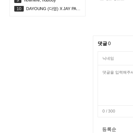
nowhere, nobody
DAYOUNG (다영) X JAY PAR
K (박재범) 'FLIRTY' Official MV
댓글
0
0
/ 300
등록순