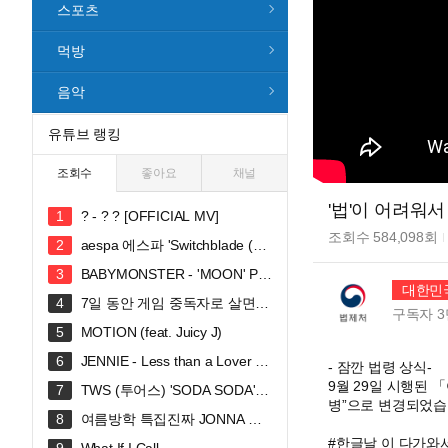
스포츠
먹방
음악
유튜브 랭킹
조회수
좋아요
채널
'법'이 어려워서 
? - ? ? [OFFICIAL MV]
조회수
584,098
회
aespa 에스파 'Switchblade (Fe
at. Ty Dolla $ign)' MV
BABYMONSTER - 'MOON' PE
대한민
RFORMANCE VIDEO
7일 동안 게임 중독자로 살면
구독자
3
생기는 일
MOTION (feat. Juicy J)
JENNIE - Less than a Lover (O
- 잠깐 법령 상식-
fficial Lyric Video)
9월 29일 시행된 
TWS (투어스) 'SODA SODA' O
병”으로 변경되었습
fficial MV
여름방학 특집진짜 JONNA 웃
깁니다ㅠㅠㅠ 혜안져스 덕몽어스 완
#한글날 이 다가와