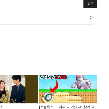
등록
gs
[로블록스] 도대체 다 어딨냐!! 찾기 고