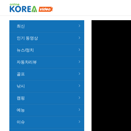
최신
인기 동영상
뉴스/정치
자동차리뷰
골프
낚시
캠핑
예능
이슈