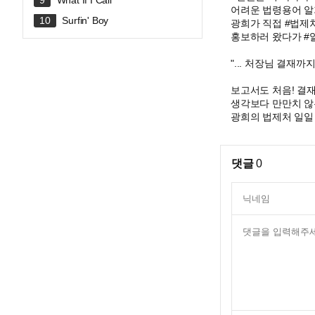
What If I Call
전체 합방!
어려운 법령용어 알
Surfin' Boy
광희가 직접 #법제
홍보하러 왔다가 #
"... 처장님 결재까
보고서도 처음! 결재
생각보다 만만치 않은
광희의 법제처 일일
댓글
0