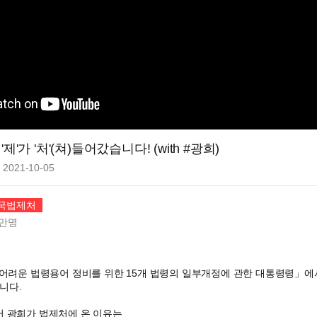
'제'가 '처'(쳐)들어갔습니다! (with #광희)
2021-10-05
국법제처
만
명
「어려운 법령용어 정비를 위한 15개 법령의 일부개정에 관한 대통령령」에서
니다.
서 광희가 법제처에 온 이유는