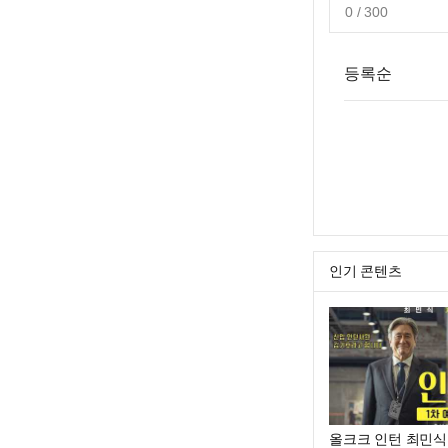
0
/ 300
등록순
인기 콘텐츠
올크크 인턴 최민식 