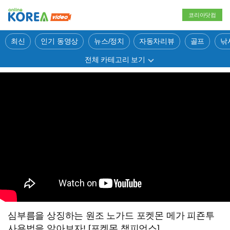
코리아닷컴
최신
인기 동영상
뉴스/정치
자동차리뷰
골프
낚
전체 카테고리 보기
심부름을 상징하는 원조 노가드 포켓몬 메가 피죤투
사용법을 알아보자! [포켓몬 챔피언스]