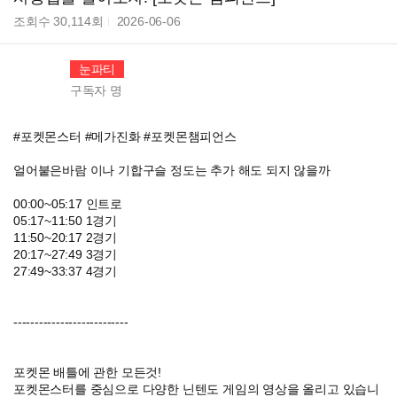
조회수
30,114
회
2026-06-06
눈파티
구독자
명
#포켓몬스터 #메가진화 #포켓몬챔피언스
얼어붙은바람 이나 기합구슬 정도는 추가 해도 되지 않을까
00:00~05:17 인트로
05:17~11:50 1경기
11:50~20:17 2경기
20:17~27:49 3경기
27:49~33:37 4경기
---------------------------
포켓몬 배틀에 관한 모든것!
포켓몬스터를 중심으로 다양한 닌텐도 게임의 영상을 올리고 있습니