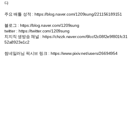
다
주요 배틀 성적 : https://blog.naver.com/1209sung/221156189151
블로그 : https://blog.naver.com/1209sung
twitter : https://twitter.com/1209sung
치지직 생방송 채널 : https://chzzk.naver.com/6fccf2c08f2e9f801fc31
52a8923e1c2
썸네일러님 픽시브 링크 : https://www.pixiv.net/users/26694954