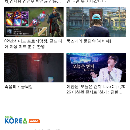
차]김택용 김정우 박성균 장윤철
안 내면 못 지나갑니다
김민철 도재욱 조기석 조일장 이
영웅 [KCM 종족최강전 2026, 시
즌3]
02년생 미드 프로지망생, 골드 티
묵즈메의 문단속 [데바데]
어 이상 미드 훈수 환영
죽음의 k-골목길
이찬원 '오늘은 왠지' Live Clip [20
26 이찬원 콘서트 '찬가 : 찬란한
하루']