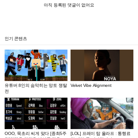
아직 등록된 댓글이 없어요
인기 콘텐츠
유튜버 8인의 숨막히는 망토 쟁탈
Velvet Vibe Alignment
전
OOO, 묵초리 씨게 맞다 [종최5주
[LOL] 프레이 탑 올라프 : 통행료