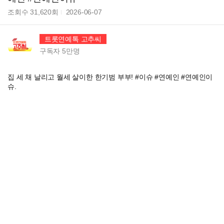
조회수
31,620
회
2026-06-07
트롯연예톡 고추씨
구독자
5만
명
집 세 채 날리고 월세 살이한 한기범 부부! #이슈 #연예인 #연예인이
슈.