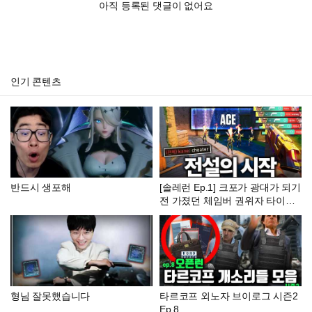
아직 등록된 댓글이 없어요
인기 콘텐츠
반드시 생포해
[솔레런 Ep.1] 크포가 광대가 되기
전 가졌던 체임버 권위자 타이틀
다시 가져오겠습니다
형님 잘못했습니다
타르코프 외노자 브이로그 시즌2
Ep.8