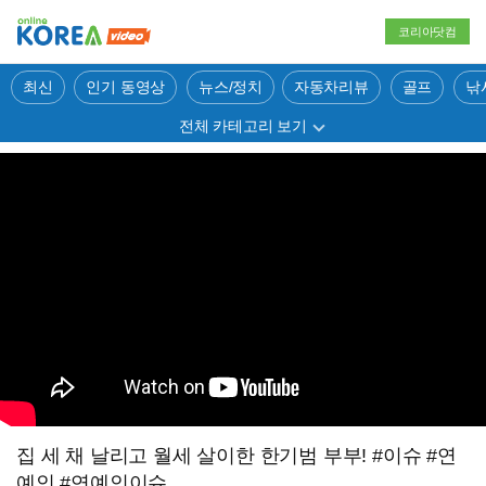
코리아닷컴
최신
인기 동영상
뉴스/정치
자동차리뷰
골프
낚
전체 카테고리 보기
집 세 채 날리고 월세 살이한 한기범 부부! #이슈 #연
예인 #연예인이슈