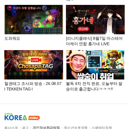
도와줘요
[리니지클래식] 8월7일 아스테어
더케이 연합 홍가네 LIVE
철권태그 조사파 방송 - 26.08.07
불독 4차 전직 완료, 오늘부터 쌀
l TEKKEN TAG l
숭이로 출근합니다ㅋㅋㅋ!!
회사소개
광고
개인정보취급방침
청소년보호정책
스팸방지정책