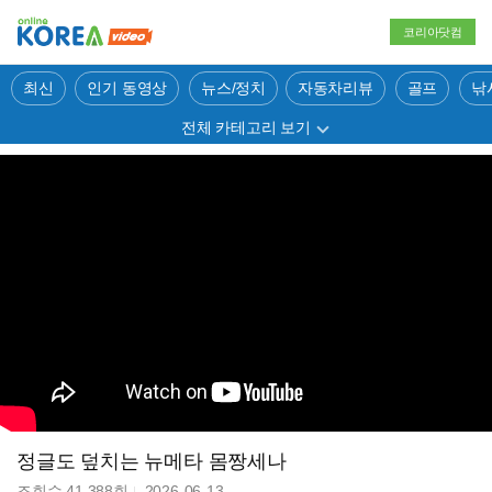
코리아닷컴
최신
인기 동영상
뉴스/정치
자동차리뷰
골프
낚
전체 카테고리 보기
정글도 덮치는 뉴메타 몸짱세나
조회수
41,388
회
2026-06-13