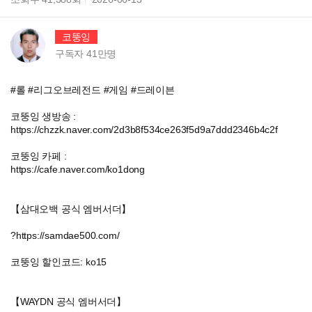
코뚱잉
구독자
41만
명
#롤 #리그오브레전드 #게임 #드레이븐
코뚱잉 생방송 :
https://chzzk.naver.com/2d3b8f534ce263f5d9a7ddd2346b4c2f
코뚱잉 카페 :
https://cafe.naver.com/ko1dong
【삼대오백 공식 엠버서더】
?https://samdae500.com/
코뚱잉 할인코드: ko15
【WAYDN 공식 엠버서더】