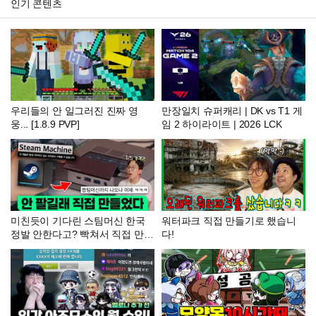
인기 콘텐츠
우리들의 안 일그러진 진짜 영
만장일치 슈퍼캐리 | DK vs T1 게
웅... [1.8.9 PVP]
임 2 하이라이트 | 2026 LCK
미친듯이 기다린 스팀머신 한국
워터파크 직접 만들기로 했습니
정발 안한다고? 빡쳐서 직접 만들
다!
어봤습니다 ㅋㅋ