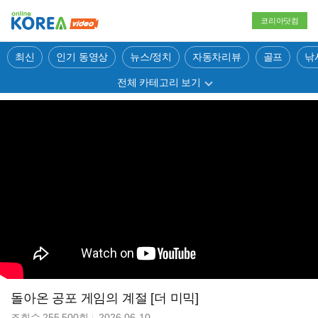
코리아닷컴
최신
인기 동영상
뉴스/정치
자동차리뷰
골프
낚
전체 카테고리 보기
돌아온 공포 게임의 계절 [더 미믹]
조회수
255,500
회
2026-06-10