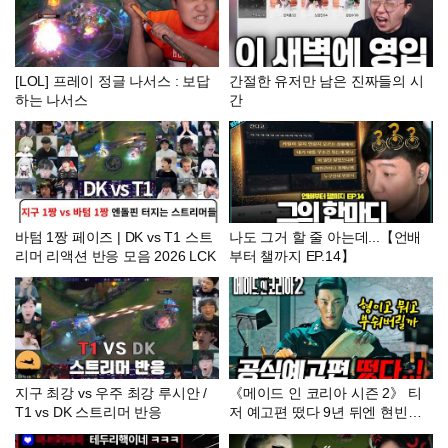
[LOL] 프레이 정글 나서스 : 보답
간절한 유저만 남은 진짜들의 시
하는 나서스
간
바텀 1짱 페이즈 | DK vs T1 스트
나도 그거 할 줄 아는데...【언배
리머 리액션 반응 모음 2026 LCK
부터 챌까지 EP.14】
지구 최강 vs 우주 최강 루시안 /
《메이드 인 코리아 시즌 2》 티
T1 vs DK 스트리머 반응
저 예고편 떴다 9년 뒤엔 현빈이
대통령..? 진짜 이번 예고편 떡밥