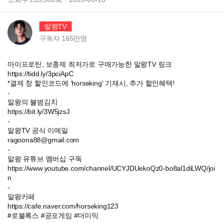
말왕TV
구독자
165만
명
마이프로틴, 보충제 최저가로 구매가능한 말왕TV 링크
https://tidd.ly/3pciApC
*결제 창 할인코드에 'horseking' 기재시, 추가 할인혜택!
-
말왕의 불범김치
https://bit.ly/3W5jzsJ
-
말왕TV 공식 이메일
ragoona88@gmail.com
-
말왕 유튜브 멤버십 구독
https://www.youtube.com/channel/UCYJDUekoQz0-bo8al1diLWQ/joi
n
-
말왕카페
https://cafe.naver.com/horseking123
#로블록스 #공포게임 #더미믹