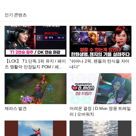
인기 콘텐츠
【LCK】 T1 단독 1위 유지 / 페이
"쉬바나 2픽, 팬들의 탄식을 자아
즈 맹활약 만장일치 POM / 페이
내다"
즈 200승 / DK 연승 마감 - 롤 이
스포츠
제라스 발견
어려운 결정 | D.Mon 영웅 트레일
러 | 오버워치