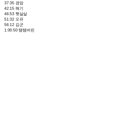
37:35 갱맘
42:15 해기
46:53 햇살살
51:32 오뀨
56:12 김군
1:00:50 탬탬버린