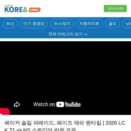
코리아닷컴
최신
인기 동영상
뉴스/정치
자동차리뷰
골프
낚
전체 카테고리 보기
페이커 솔킬 퍼레이드, 페이즈 애쉬 펜타킬 | 2026 LC
K T1 vs NS 스트리머 반응 모음