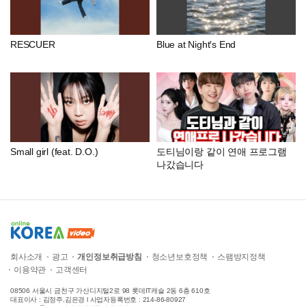
RESCUER
Blue at Night′s End
Small girl (feat. D.O.)
도티님이랑 같이 연애 프로그램
나갔습니다
회사소개
광고
개인정보취급방침
청소년보호정책
스팸방지정책
이용약관
고객센터
08506 서울시 금천구 가산디지털2로 98 롯데IT캐슬 2동 6층 610호
대표이사 : 김정주,김은경 l 사업자등록번호 : 214-86-80927