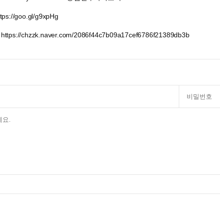
://goo.gl/g9xpHg
s://chzzk.naver.com/2086f44c7b09a17cef6786f21389db3b