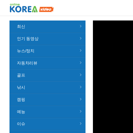
최신
인기 동영상
뉴스/정치
자동차리뷰
골프
낚시
캠핑
예능
이슈