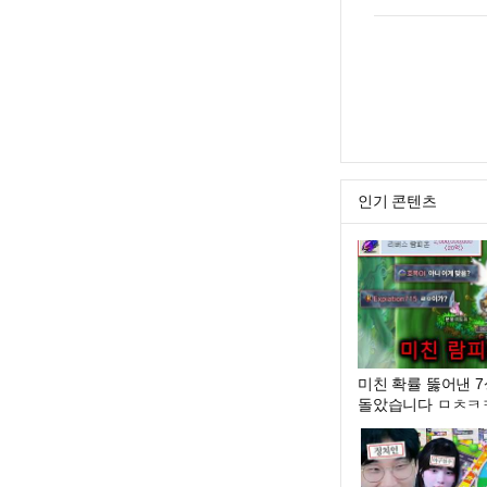
인기 콘텐츠
미친 확률 뚫어낸 7
돌았습니다 ㅁㅊㅋ