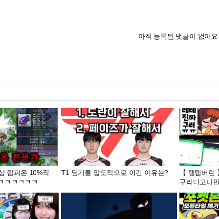
아직 등록된 댓글이 없어요
상 람피온 10%작
T1 딮기를 압도적으로 이긴 이유는?
【 탬탬버린 
ㅋㅋㅋㅋㅋㅋ
구리다고나
려구려제발