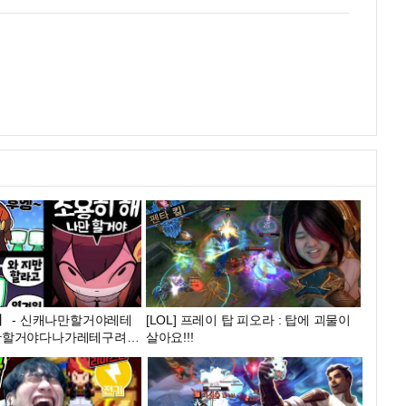
】 - 신캐나만할거야레테
[LOL] 프레이 탑 피오라 : 탑에 괴물이
만할거야다나가레테구려구
살아요!!!