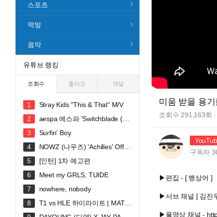
스포츠
먹방
음악
유튜브 랭킹
조회수
좋아요
채널
미움 받을 용기
Stray Kids "This & That" M/V
조회수
291,163
회
aespa 에스파 'Switchblade (Fe
at. Ty Dolla $ign)' MV
Surfin' Boy
YouTu
NOWZ (나우즈) 'Achilles' Offici
구독자
3
al Music Video
[인턴] 1차 예고편
Meet my GRLS, TUIDE
▶편집 - [ 뱅상어 ]
nowhere, nobody
▶서브 채널 [ 김진우 ] 
T1 vs HLE 하이라이트 | MATC
H 30 | 2026 LoL KeSPA CUP
▶풀영상 채널 - htt