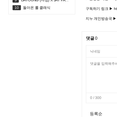
DAYOUNG (다영) X JAY PARK
(박재범) 'FLIRTY' Official MV
돌아온 롤 클래식
구독하기 링크 ▶ https
지누 개인방송국 ▶ http
댓글
0
0
/ 300
등록순