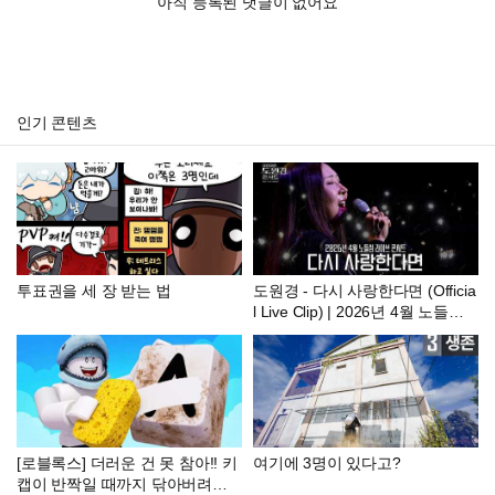
아직 등록된 댓글이 없어요
인기 콘텐츠
투표권을 세 장 받는 법
도원경 - 다시 사랑한다면 (Officia
l Live Clip) | 2026년 4월 노들섬
콘서트
[로블록스] 더러운 건 못 참아!! 키
여기에 3명이 있다고?
캡이 반짝일 때까지 닦아버려요