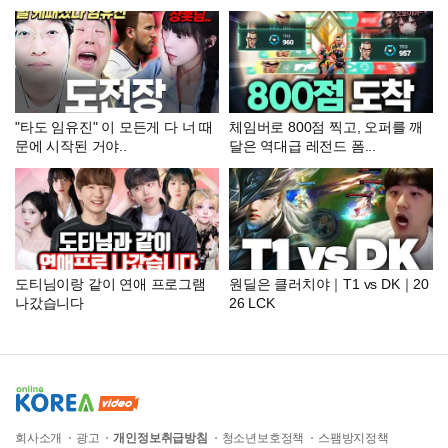
ㅋㅋ (Clean Your Keycaps) - 민
또 경또 -
"타도 임유진" 이 모든게 다 너 때
체임버로 800점 찍고, 오퍼를 깨
문에 시작된 거야..
달은 역대급 레전드 폼...
도티님이랑 같이 연애 프로그램
원딜은 클러치야｜T1 vs DK｜20
나갔습니다
26 LCK
회사소개
광고
개인정보취급방침
청소년보호정책
스팸방지정책