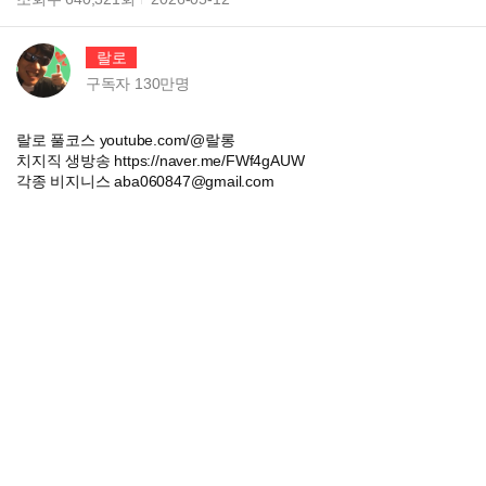
랄로
구독자
130만
명
랄로 풀코스 youtube.com/@랄롱
치지직 생방송 https://naver.me/FWf4gAUW
각종 비지니스 aba060847@gmail.com