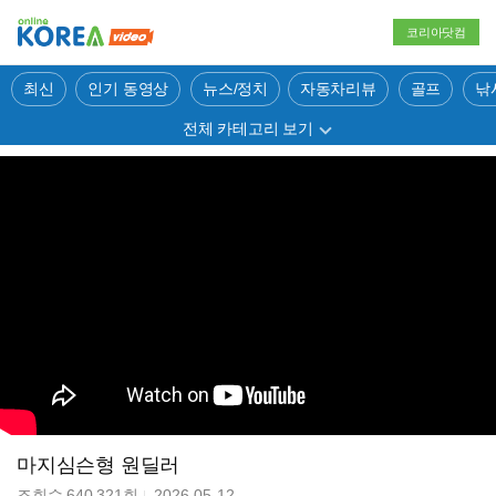
코리아닷컴
최신
인기 동영상
뉴스/정치
자동차리뷰
골프
낚
전체 카테고리 보기
마지심슨형 원딜러
조회수
640,321
회
2026-05-12