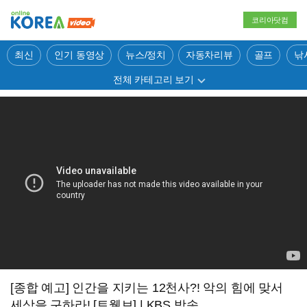
코리아닷컴
최신
인기 동영상
뉴스/정치
자동차리뷰
골프
낚
전체 카테고리 보기
[종합 예고] 인간을 지키는 12천사?! 악의 힘에 맞서
세상을 구하라! [트웰브] | KBS 방송