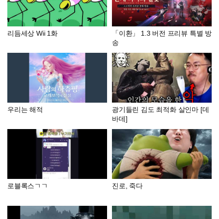
리듬세상 Wii 1화
「이환」 1.3 버전 프리뷰 특별 방
송
우리는 해적
광기들린 김도 최적화 살인마 [데
바데]
로블록스ㄱㄱ
진로, 죽다