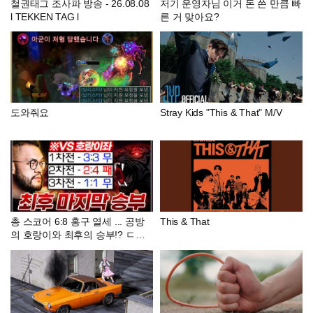
철권태그 조사파 방송 - 26.08.08
저기 운영자님 이거 돈 쓴 만큼 빠
l TEKKEN TAG l
른 거 맞아요?
도와줘요
Stray Kids "This & That" M/V
총 스코어 6:8 홍구 열세 ... 공방
This & That
의 호랑이와 최후의 승부!? ㄷㄷ
ㄷ