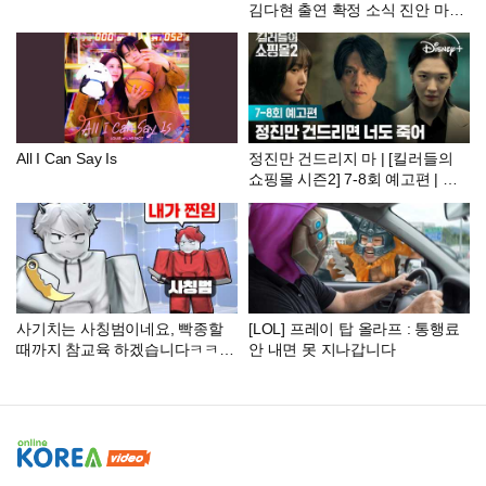
김다현 출연 확정 소식 진안 마이
산에서 피어난 꽃길, 김다현과 함
께 가요
All I Can Say Is
정진만 건드리지 마 | [킬러들의
쇼핑몰 시즌2] 7-8회 예고편 | 디
즈니+
사기치는 사칭범이네요, 빡종할
[LOL] 프레이 탑 올라프 : 통행료
때까지 참교육 하겠습니다ㅋㅋㅋ
안 내면 못 지나갑니다
ㅋ