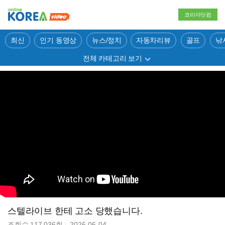
코리아닷컴
최신
인기 동영상
뉴스/정치
자동차리뷰
골프
낚
전체 카테고리 보기
스텔라이브 한테 고소 당했습니다.
조회수
117,036
회
2026-06-04