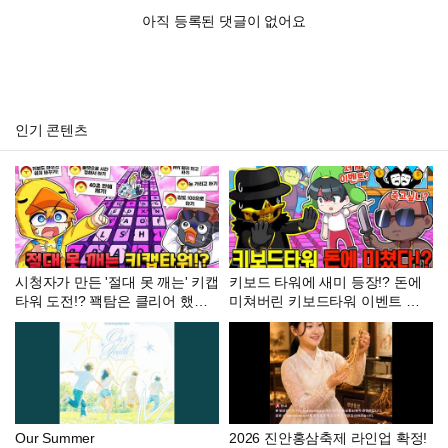
아직 등록된 댓글이 없어요
인기 콘텐츠
시청자가 만든 '절대 못 깨는' 키캡
키보드 타워에 새미 등장!? 돈에
타워 도전!? 꽥탐은 클리어 했을
미쳐버린 키보드타워 이벤트 ㄷ
까
ㄷ.....
Our Summer
2026 진안홍삼축제 라인업 확정!