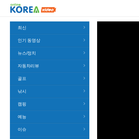
최신
인기 동영상
뉴스/정치
자동차리뷰
골프
낚시
캠핑
예능
이슈