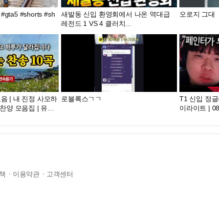
shorts #sh
새발동 신입 환영회에서 나온 역대급
오로지 그대
레전드 1 VS 4 클러치...
음 | 내 진정 사모하
로블록스ㄱㄱ
T1 신입 정글러 
 찬양 모음집 | 유튜
이라이트 | 08.
 | Hymn collec
책
이용약관
고객센터