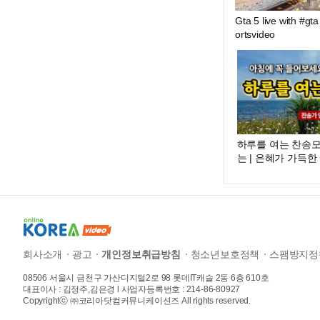
Gta 5 live with #gta #gta5 #
ortsvideo
하루를 여는 찬송모
는 | 은혜가 가득한
브 최고의 찬송가 시리즈
tion
회사소개
광고
개인정보취급방침
청소년보호정책
스팸방지정
08506 서울시 금천구 가산디지털2로 98 롯데IT캐슬 2동 6층 610호
대표이사 : 김정주,김은경 l 사업자등록번호 : 214-86-80927
Copyrightⓒ ㈜코리아닷컴커뮤니케이션즈 All rights reserved.