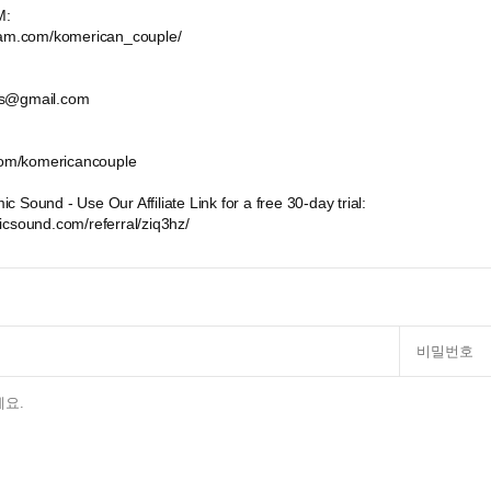
M:
ram.com/komerican_couple/
ss@gmail.com
.com/komericancouple
 Sound - Use Our Affiliate Link for a free 30-day trial:
icsound.com/referral/ziq3hz/