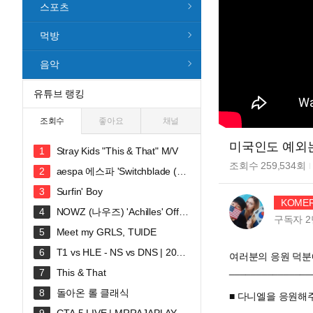
스포츠
먹방
음악
유튜브 랭킹
조회수
좋아요
채널
미국인도 예외는 없다
Stray Kids "This & That" M/V
조회수
259,534
회
aespa 에스파 'Switchblade (Fe
at. Ty Dolla $ign)' MV
Surfin' Boy
KOMER
NOWZ (나우즈) 'Achilles' Offici
구독자
2
al Music Video
Meet my GRLS, TUIDE
T1 vs HLE - NS vs DNS | 2026
여러분의 응원 덕분
LCK
_______________
This & That
돌아온 롤 클래식
■ 다니엘을 응원해주셔