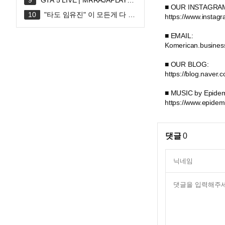
GTA 5 LIVE | MRRAJAPLAY#s
■ OUR INSTAGRA
hortslive #shortsfeed #gta5 #gtaonli
"타도 임유진" 이 모든게 다 너
https://www.instag
ne
때문에 시작된 거야..
■ EMAIL:
Komerican.busine
■ OUR BLOG:
https://blog.naver
■ MUSIC by Epidemic
https://www.epidem
댓글
0