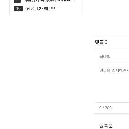
여름방학 특집진짜 JONNA 웃
깁니다ㅠㅠㅠ 혜안져스 덕몽어스 완
[인턴] 1차 예고편
전체 합방!
댓글
0
0
/ 300
등록순