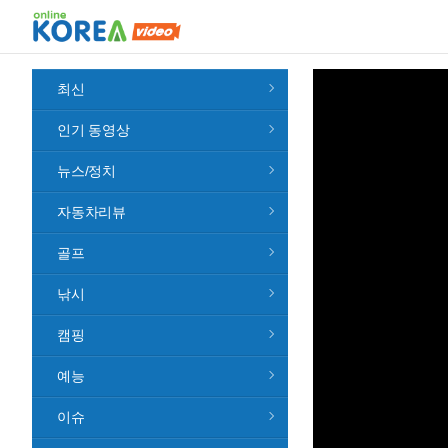
최신
인기 동영상
뉴스/정치
자동차리뷰
골프
낚시
캠핑
예능
이슈