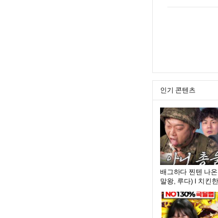
인기 콘텐츠
배그하다 찐텐 나온 곽
말왕, 루다) l 치킨한