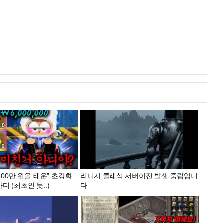
600만 원을 태운" 초강화
리니지 클래식 서버이전 발센 중립입니
 (최초인 듯..)
다