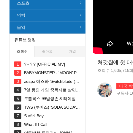
스포츠
먹방
음악
유튜브 랭킹
조회수
좋아요
채널
처갓집에 첫 대
? - ? ? [OFFICIAL MV]
조회수
1,635,715
BABYMONSTER - 'MOON' PE
RFORMANCE VIDEO
aespa 에스파 'Switchblade (Fe
태국 박
at. Ty Dolla $ign)' MV
7일 동안 게임 중독자로 살면
구독자
1
생기는 일
로블록스 99밤생존 & 라이벌시
참 쭈현이와 GOGO씽
TWS (투어스) 'SODA SODA' O
fficial MV
Surfin' Boy
What If I Call