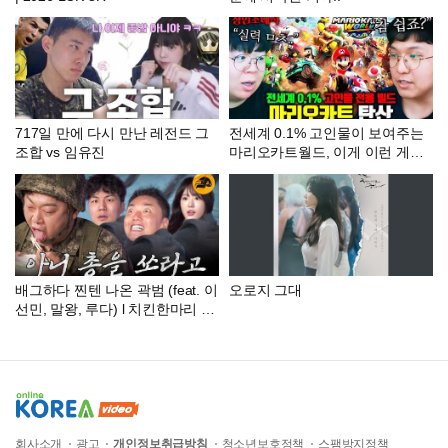
717일 만에 다시 만난 레전드 그
전세계 0.1% 고인물이 보여주는
조합 vs 임유진
마리오카트월드, 이게 이런 게임
이라고..? | 탄산튜브 장인초대석
[테스터훈]
배그하다 찐텐 나온 곽범 (feat. 이
오로지 그대
선민, 말왕, 루다) l 치킨한마리 e
p.02
회사소개
광고
개인정보취급방침
청소년보호정책
스팸방지정책