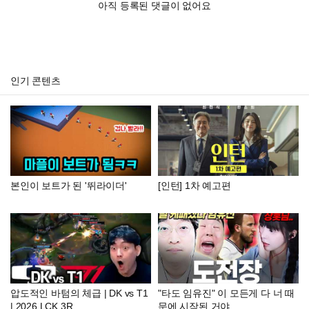
아직 등록된 댓글이 없어요
인기 콘텐츠
본인이 보트가 된 '뛰라이더'
[인턴] 1차 예고편
압도적인 바텀의 체급 | DK vs T1
"타도 임유진" 이 모든게 다 너 때
| 2026 LCK 3R
문에 시작된 거야..