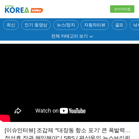
코리아닷컴
최신
인기 동영상
뉴스/정치
자동차리뷰
골프
낚
전체 카테고리 보기
[이슈인터뷰] 조갑제 "'대장동 항소 포기' 큰 폭발력…
정성호 장관 해임해야" / SBS / 편상욱의 뉴스브리핑