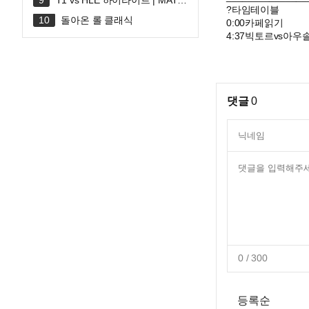
T1 vs HLE 하이라이트 | MATC
?타임테이블
H 30 | 2026 LoL KeSPA CUP
돌아온 롤 클래식
0:00카페읽기
4:37빅토르vs아우
댓글
0
0
/ 300
등록순