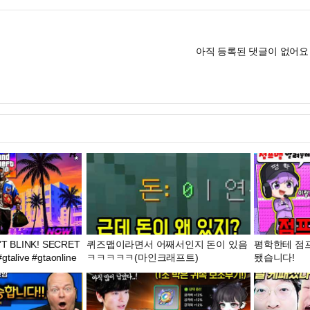
아직 등록된 댓글이 없어요
’T BLINK! SECRET
퀴즈맵이라면서 어째서인지 돈이 있음
평학한테 점
OD ACTIVATED #gtalive #gtaonline
ㅋㅋㅋㅋㅋ(마인크래프트)
됐습니다!