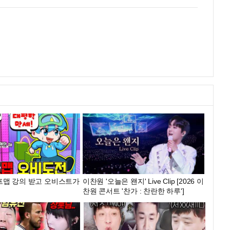
프맵 강의 받고 오비스트가
이찬원 '오늘은 왠지' Live Clip [2026 이
찬원 콘서트 '찬가 : 찬란한 하루']