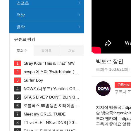
스포츠
먹방
음악
유튜브 랭킹
조회수
좋아요
채널
빅토르 장인
Stray Kids "This & That" M/V
조회수
163,621
회
aespa 에스파 'Switchblade (Fe
at. Ty Dolla $ign)' MV
Surfin' Boy
Officia
NOWZ (나우즈) 'Achilles' Offici
구독자
7
al Music Video
GTA 5 LIVE ? DON’T BLINK! S
ECRET MOD ACTIVATED #gtalive #
로블록스 99밤생존 & 라이벌시
치지직 방송국 :https:/
gtaonline
참 쭈현이와 GOGO씽
숲 방송국:https://pla
Meet my GRLS, TUIDE
도파 팬카페 : https:/
T1 vs HLE - NS vs DNS | 2026
구독과 좋아요 알람설
LCK
_______________