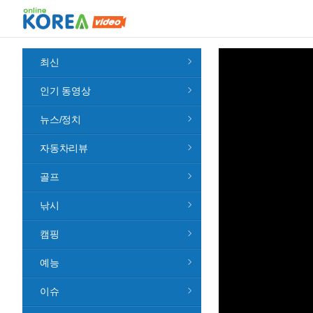
최신
인기 동영상
뉴스/정치
자동차리뷰
골프
낚시
캠핑
예능
이슈