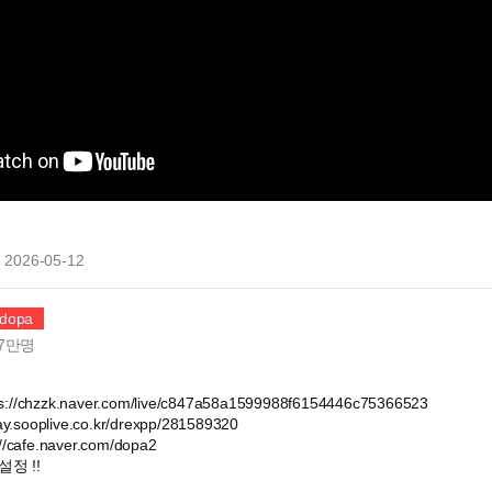
2026-05-12
l dopa
7만
명
/chzzk.naver.com/live/c847a58a1599988f6154446c75366523
y.sooplive.co.kr/drexpp/281589320
/cafe.naver.com/dopa2
정 !!
_____________________________