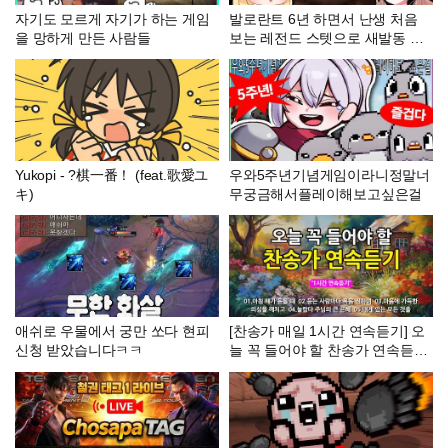
자기도 모르게 자기가 하는 게임
발로란트 6년 하면서 난생 처음
을 망하게 만든 사람들
보는 레전드 스텟으로 새발동 캐
리했더니ㅋㅋㅋㅋㅋㅋ
Yukopi - ?棋一番！ (feat.歌愛ユ
우와5주년기념게임이라니정말너
キ)
무궁금해서플레이해보고싶은걸
애쉬로 우물에서 궁만 쏘다 현피
[찬송가 매일 1시간 연속듣기] 오
신청 받았습니다ㅋㅋ
늘 꼭 들어야 할 찬송가 연속듣기
_광고없는찬송가, 찬송가베스트,
찬송, 찬송가 연속 듣기, 은혜찬
송, 찬송가, 찬송가 연속 듣기 광
고없음