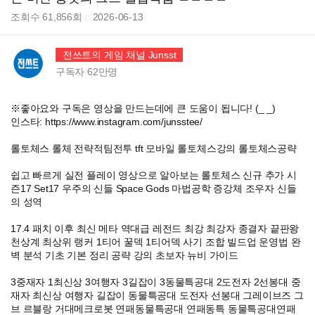
조회수
61,856
회
2026-06-13
전쓰트의 게임 채널 Junsst
구독자
62만
명
※좋아요와 구독은 영상을 만드는데에 큰 도움이 됩니다! (_ _)
인스타: https://www.instagram.com/junsstee/
롤토체스 롤체 전략적팀전투 tft 모바일 롤토체스강의 롤토체스공략
쉽고 빠르게 실전 플레이 영상으로 알아보는 롤토체스 신규 추가 시
즌17 Set17 우주의 신들 Space Gods 마법공학 증강체 조우자 신들
의 성역
17.4 패치 이후 최신 메타 역대급 레전드 최강 최강자 종결자 끝판왕
천상계 최상위 랭커 1티어 꿀덱 1티어덱 사기 조합 빌드업 운영법 완
벽 분석 기초 기본 정리 공략 강의 초보자 뉴비 가이드
3중재자 1최신상 3여행자 3길잡이 3동물특공대 2도전자 2선봉대 중
재자 최신상 여행자 길잡이 동물특공대 도전자 선봉대 그레이브즈 그
브 르블랑 거대메크로봇 연패동물특공대 연패동특 동물특공대연패