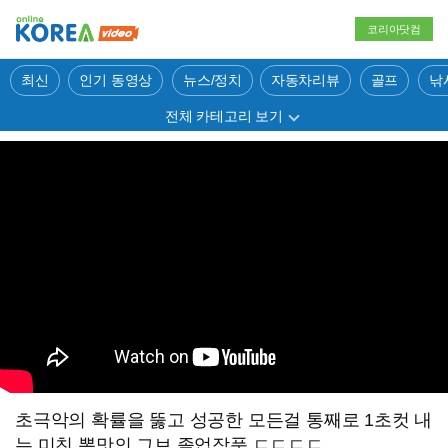
코리아닷컴
최신
인기 동영상
뉴스/정치
자동차리뷰
골프
낚
전체 카테고리 보기
초극악의 확률을 뚫고 성공한 모든걸 통째로 1초컷 내
는 미친 뽕맛의 그브 졸업작품 ㄷㄷㄷㄷ