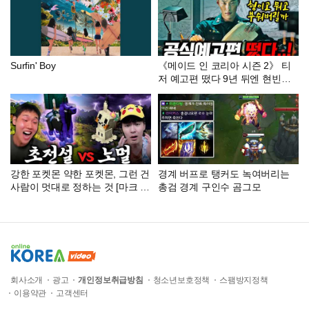
Surfin' Boy
《메이드 인 코리아 시즌 2》 티
저 예고편 떴다 9년 뒤엔 현빈이
대통령..? 진짜 이번 예고편 떡밥
미쳤습니다ㄷㄷ
강한 포켓몬 약한 포켓몬, 그런 건
경계 버프로 탱커도 녹여버리는
사람이 멋대로 정하는 것 [마크 코
총검 경계 구인수 곰그모
블몬 EP.04]
회사소개
광고
개인정보취급방침
청소년보호정책
스팸방지정책
이용약관
고객센터