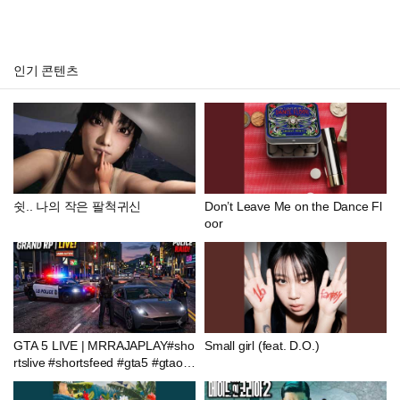
인기 콘텐츠
쉿.. 나의 작은 팔척귀신
Don’t Leave Me on the Dance Fl
oor
GTA 5 LIVE | MRRAJAPLAY#sho
Small girl (feat. D.O.)
rtslive #shortsfeed #gta5 #gtaonli
ne