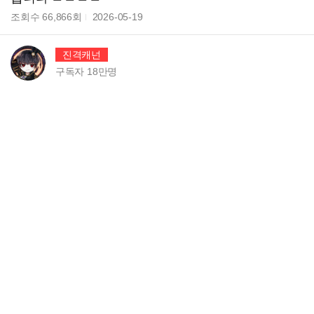
조회수
66,866
회
2026-05-19
진격캐넌
구독자
18만
명