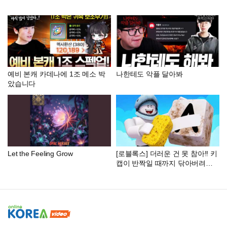
예비 본캐 카데나에 1조 메소 박
나한테도 악플 달아봐
았습니다
Let the Feeling Grow
[로블록스] 더러운 건 못 참아!! 키
캡이 반짝일 때까지 닦아버려요
ㅋㅋ (Clean Your Keycaps) - 민
또 경또 -