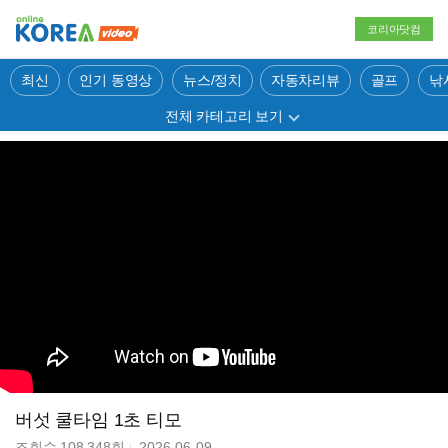
코리아닷컴
최신
인기 동영상
뉴스/정치
자동차리뷰
골프
낚
전체 카테고리 보기
버섯 쿨타임 1초 티모
조회수
108,348
회
2026-06-09