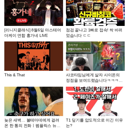
고요? [오버워치 티어 맞히기]
[리니지클래식] 8월6일 아스테어
점검 끝나고 1빠로 접속! 싹 바뀌
더케이 연합 홍가네 LIVE
었습니다 ㄷㄷ
This & That
샤코타임님에게 살자 사이온의
정점을 보여드렸습니다ㅋㅋㅋ
[샤코타임 합방 1편]
늦은 새벽… 볼테마데에게 걸려
T1 딮기를 압도적으로 이긴 이유
온 한 통의 전화ㅣ펨플릭스 뉴캐
는?