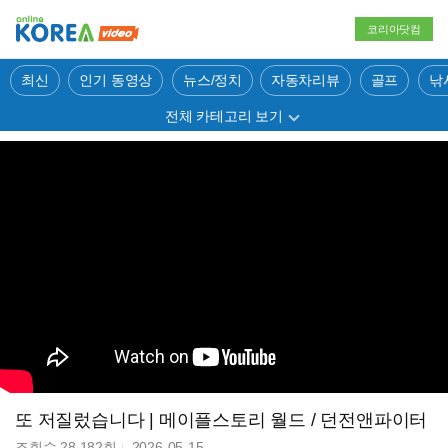
코리아닷컴
최신
인기 동영상
뉴스/정치
자동차리뷰
골프
낚
전체 카테고리 보기
또 저질렀습니다 | 메이플스토리 월드 / 던전앤파이터
조회수
28,182
회
2026-05-15