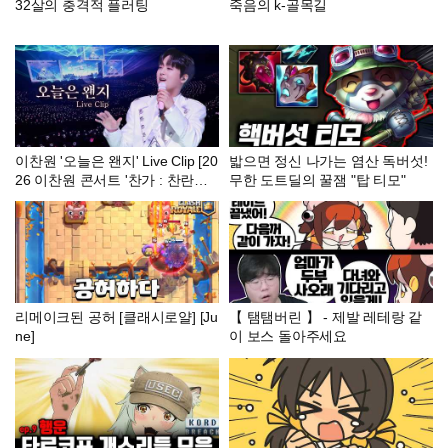
32살의 충격적 플러팅
죽음의 k-골목길
이찬원 '오늘은 왠지' Live Clip [20
밟으면 정신 나가는 염산 독버섯!
26 이찬원 콘서트 '찬가 : 찬란한
무한 도트딜의 꿀잼 "탑 티모"
하루']
리메이크된 공허 [클래시로얄] [Ju
【 탬탬버린 】 - 제발 레테랑 같
ne]
이 보스 돌아주세요