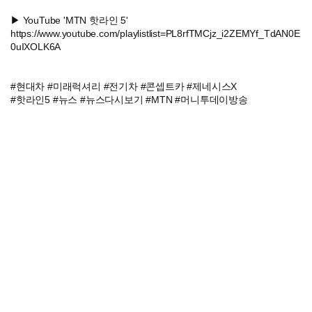
▶ YouTube 'MTN 핫라인 5'
https://www.youtube.com/playlistlist=PL8rfTMCjz_i2ZEMYf_TdAN0E
0uIXOLK6A
#현대차 #미래럭셔리 #전기차 #콘셉트카 #제네시스X
#핫라인5 #뉴스 #뉴스다시보기 #MTN #머니투데이방송