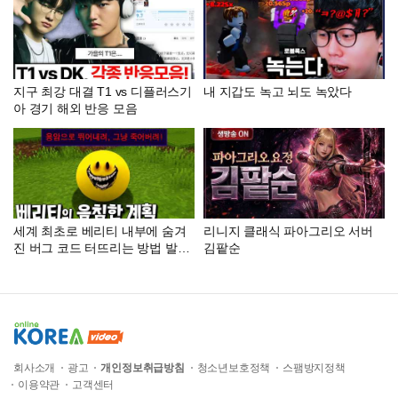
[테스터훈]
지구 최강 대결 T1 vs 디플러스기
내 지갑도 녹고 뇌도 녹았다
아 경기 해외 반응 모음
세계 최초로 베리티 내부에 숨겨
리니지 클래식 파아그리오 서버
진 버그 코드 터뜨리는 방법 발
김팥순
견?! [베리티]
회사소개
광고
개인정보취급방침
청소년보호정책
스팸방지정책
이용약관
고객센터