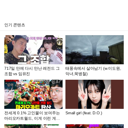
인기 콘텐츠
717일 만에 다시 만난 레전드 그
태풍속에서 살아남기 (w.이도원,
조합 vs 임유진
악녀,묵병철)
전세계 0.1% 고인물이 보여주는
Small girl (feat. D.O.)
마리오카트월드, 이게 이런 게임
이라고..? | 탄산튜브 장인초대석