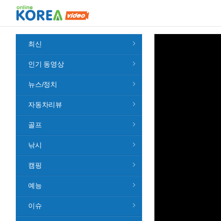
최신
인기 동영상
뉴스/정치
자동차리뷰
골프
낚시
캠핑
예능
이슈