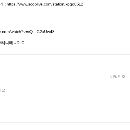
tps://www.sooplive.com/station/kogo0512
ube.com/watch?v=cQ-_G2uUw48
리나메 #DLC