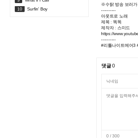
What If I Call
전체 합방!
※수탉 방송 보러가기 : ht
Surfin' Boy
----------
아웃트로 노래
제목 : 똑똑
제작자 : 스미드
https://www.yout
----------
#리틀나이트메어3 #
댓글
0
0
/ 300