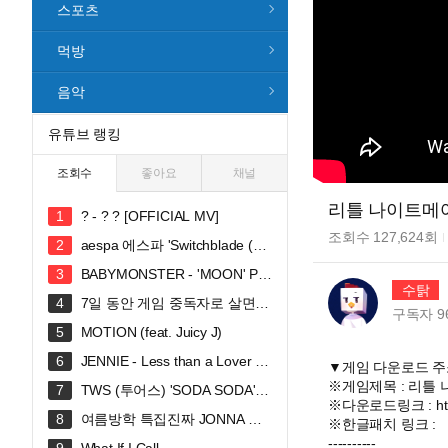
스포츠
먹방
음악
유튜브 랭킹
조회수
좋아요
채널
리틀 나이트메어3
? - ? ? [OFFICIAL MV]
조회수
127,624
회
aespa 에스파 'Switchblade (Fe
at. Ty Dolla $ign)' MV
BABYMONSTER - 'MOON' PE
수탉
RFORMANCE VIDEO
7일 동안 게임 중독자로 살면
구독자
9
생기는 일
MOTION (feat. Juicy J)
JENNIE - Less than a Lover (O
▼게임 다운로드 주
fficial Lyric Video)
※게임제목 : 리틀 나이트메
TWS (투어스) 'SODA SODA' O
※다운로드링크 : https:
fficial MV
여름방학 특집진짜 JONNA 웃
※한글패치 링크 :
깁니다ㅠㅠㅠ 혜안져스 덕몽어스 완
----------