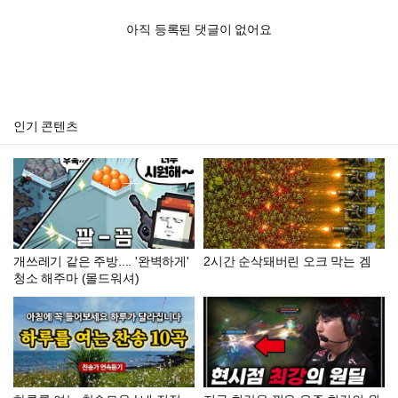
아직 등록된 댓글이 없어요
인기 콘텐츠
개쓰레기 같은 주방.... '완벽하게'
2시간 순삭돼버린 오크 막는 겜
청소 해주마 (몰드워셔)