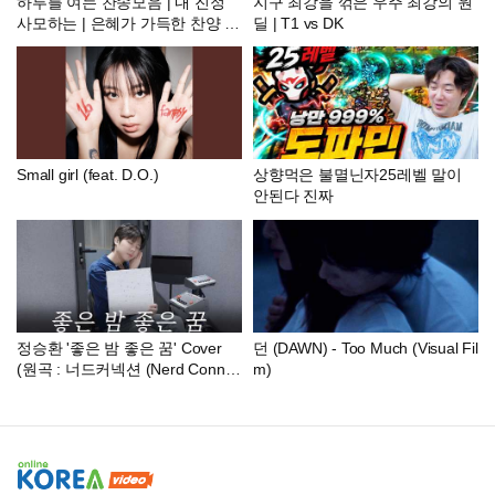
하루를 여는 찬송모음 | 내 진정
지구 최강을 꺾은 우주 최강의 원
사모하는 | 은혜가 가득한 찬양 모
딜 | T1 vs DK
음집 | 유튜브 최고의 찬송가 시리
즈 | Hymn collection
Small girl (feat. D.O.)
상향먹은 불멸닌자25레벨 말이
안된다 진짜
정승환 '좋은 밤 좋은 꿈' Cover
던 (DAWN) - Too Much (Visual Fil
(원곡 : 너드커넥션 (Nerd Connec
m)
tion)) | SeungTUDIO