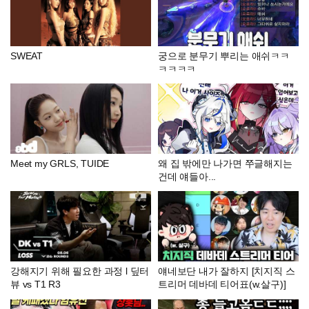
SWEAT
궁으로 분무기 뿌리는 애쉬ㅋㅋ
ㅋㅋㅋㅋ
Meet my GRLS, TUIDE
왜 집 밖에만 나가면 쭈글해지는
건데 얘들아...
강해지기 위해 필요한 과정 l 딮터
얘네보단 내가 잘하지 [치지직 스
뷰 vs T1 R3
트리머 데바데 티어표(w.살구)]