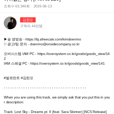
조회수
63,346
회
2026-06-13
김된모
구독자
44만
명
▶숲 생방송 - https://bj.afreecatv.com/kimdoenmo
▷광고/팀 문의 - doenmo@onsidecompany.co.kr
오버시스템 IAM PC - https://oversystem.co.kr/goods/goods_view/14
2
IAM 스페셜 PC - https://oversystem.co.kr/goods/goods_view/141
#발로란트 #김된모
- - - - - - - - - - - - - - - - - - - - - - - - - - - - - - - - - - - - - -
When you are using this track, we simply ask that you put this in you
r description:
Track: Lost Sky - Dreams pt. II (feat. Sara Skinner) [NCS Release]