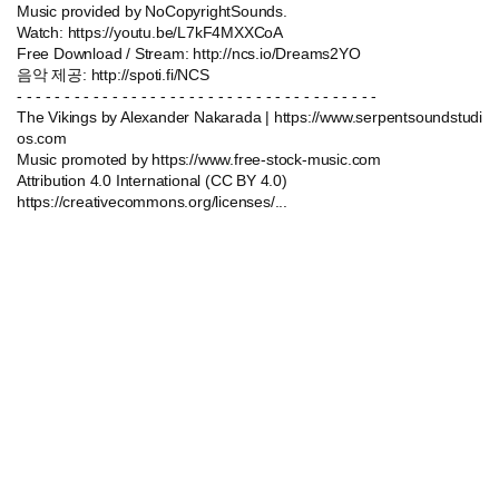
Music provided by NoCopyrightSounds.
Watch: https://youtu.be/L7kF4MXXCoA
Free Download / Stream: http://ncs.io/Dreams2YO
음악 제공: http://spoti.fi/NCS
- - - - - - - - - - - - - - - - - - - - - - - - - - - - - - - - - - - - - -
The Vikings by Alexander Nakarada | https://www.serpentsoundstudi
os.com
Music promoted by https://www.free-stock-music.com
Attribution 4.0 International (CC BY 4.0)
https://creativecommons.org/licenses/...