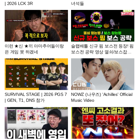
| 2026 LCK 3R
녀석들
이런 ★신 ★끼 아마추어들이랑
슬랩배틀 신규 핌 보스전 등장! 핌
은 게임 못 하겠네
보스전 공략 영상 열쇠/보스잡는
법 [슬랩배틀]
SURVIVAL STAGE | 2026 PGS 7
NOWZ (나우즈) 'Achilles' Official
| GEN, T1, DNS 참가
Music Video