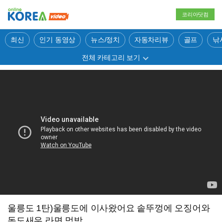
코리아닷컴
최신
인기 동영상
뉴스/정치
자동차리뷰
골프
낚
전체 카테고리 보기
울릉도 1탄)울릉도에 이사왔어요 솥뚜껑에 오징어와
독도새우 라면 먹방