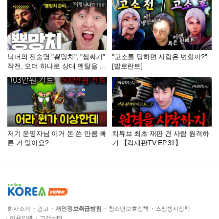
낙더의 전술명 "뿅망치", "쌈싸기"
"고소를 당하면 사람은 변할까?"
작전, 오더 하나로 상대 멘탈을 부
[발로란트]
숴버린 에피나 [GEN vs FS]
저기 운영자님 이거 돈 쓴 만큼 빠
킥튜브 최초 재판 건 사람 원격하
른 거 맞아요?
기 【킥재판TV EP.31】
회사소개
광고
개인정보취급방침
청소년보호정책
스팸방지정책
이용약관
고객센터