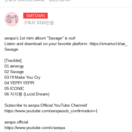
SMTOWN
구독자
3310만
명
aespa's 1st mini album "Savage" is out!
Listen and download on your favorite platform: https://smarturl.it/ae_
Savage
[Tracklist]
01 ænergy
02 Savage
03 I'll Make You Cry
04 YEPPI YEPPI
05 ICONIC
06 자각몽 (Lucid Dream)
Subscribe to aespa Official YouTube Channel!
https://www.youtube.com/aespasub_confirmation=1
aespa official
https://www.youtube.com/c/aespa