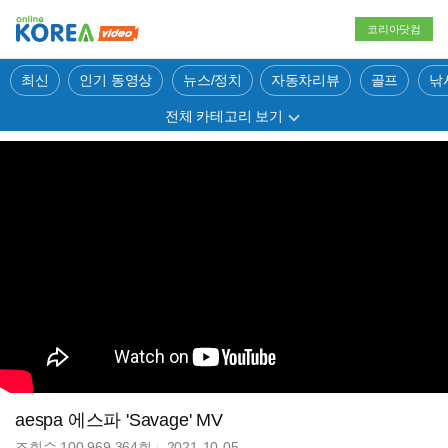
코리아닷컴
최신
인기 동영상
뉴스/정치
자동차리뷰
골프
낚
전체 카테고리 보기
aespa 에스파 'Savage' MV
조회수
100,969,364
회
2021-10-05