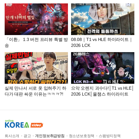
「이환」 1.3 버전 프리뷰 특별 방
08.08｜T1 vs HLE 하이라이트｜
송
2026 LCK
실제 만나서 서로 옷 입혀주기 하
으악 오렌지 괴수다!│T1 vs HLE│
다가 대판 싸운 이유는ㅋㅋㅋ?!
2026 LCK│울챔스 하이라이트
회사소개
광고
개인정보취급방침
청소년보호정책
스팸방지정책