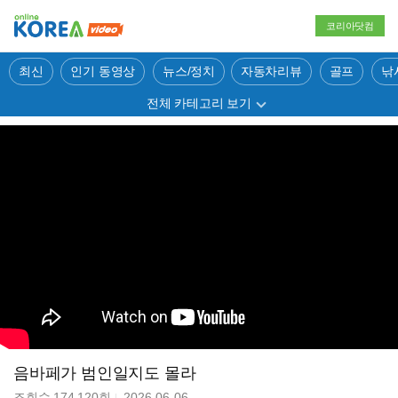
코리아닷컴
최신
인기 동영상
뉴스/정치
자동차리뷰
골프
낚
전체 카테고리 보기
음바페가 범인일지도 몰라
조회수
174,120
회
2026-06-06